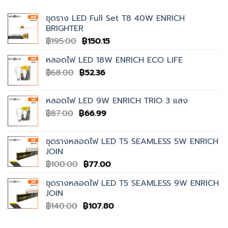
ชุดราง LED Full Set T8 40W ENRICH
BRIGHTER
Original
Current
฿
195.00
฿
150.15
price
price
หลอดไฟ LED 18W ENRICH ECO LIFE
was:
is:
Original
Current
฿
68.00
฿
฿195.00.
52.36
฿150.15.
price
price
was:
is:
หลอดไฟ LED 9W ENRICH TRIO 3 แสง
฿68.00.
฿52.36.
Original
Current
฿
87.00
฿
66.99
price
price
was:
is:
ชุดรางหลอดไฟ LED T5 SEAMLESS 5W ENRICH
฿87.00.
฿66.99.
JOIN
Original
Current
฿
100.00
฿
77.00
price
price
ชุดรางหลอดไฟ LED T5 SEAMLESS 9W ENRICH
was:
is:
JOIN
฿100.00.
฿77.00.
Original
Current
฿
140.00
฿
107.80
price
price
was:
is: