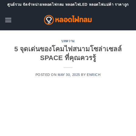
Skip
ศูนย์รวม จัดจำหน่ายหลอดไฟกลม หลอดไฟLED หลอดไฟแม่ค้า ราคาถูก
to
content
บทความ
5 จุดเด่นของโคมไฟสนามโซล่าเซลล์
SPACE ที่คุณควรรู้
POSTED ON
MAY 30, 2025
BY
ENRICH