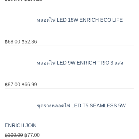
price
price
was:
is:
หลอดไฟ LED 18W ENRICH ECO LIFE
฿195.00.
฿150.15.
Original
Current
฿
68.00
฿
52.36
price
price
was:
is:
หลอดไฟ LED 9W ENRICH TRIO 3 แสง
฿68.00.
฿52.36.
Original
Current
฿
87.00
฿
66.99
price
price
was:
is:
ชุดรางหลอดไฟ LED T5 SEAMLESS 5W
฿87.00.
฿66.99.
ENRICH JOIN
Original
Current
฿
100.00
฿
77.00