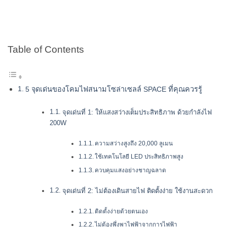
Table of Contents
5 จุดเด่นของโคมไฟสนามโซล่าเซลล์ SPACE ที่คุณควรรู้
จุดเด่นที่ 1: ให้แสงสว่างเต็มประสิทธิภาพ ด้วยกำลังไฟ
200W
ความสว่างสูงถึง 20,000 ลูเมน
ใช้เทคโนโลยี LED ประสิทธิภาพสูง
ควบคุมแสงอย่างชาญฉลาด
จุดเด่นที่ 2: ไม่ต้องเดินสายไฟ ติดตั้งง่าย ใช้งานสะดวก
ติดตั้งง่ายด้วยตนเอง
ไม่ต้องพึ่งพาไฟฟ้าจากการไฟฟ้า