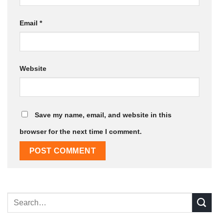
Email
*
Website
Save my name, email, and website in this
browser for the next time I comment.