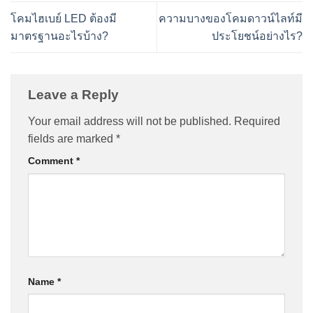
โคมไฮเบย์ LED ต้องมี
ความบางของโคมดาวน์ไลท์มี
มาตรฐานอะไรบ้าง?
ประโยชน์อย่างไร?
Leave a Reply
Your email address will not be published.
Required
fields are marked
*
Comment
*
Name
*