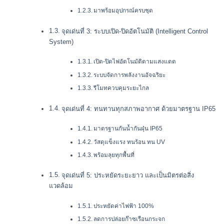
มาพร้อมอุปกรณ์ครบชุด
จุดเด่นที่ 3: ระบบเปิด-ปิดอัตโนมัติ (Intelligent Control
System)
เปิด-ปิดไฟอัตโนมัติตามแสงแดด
ระบบจัดการพลังงานอัจฉริยะ
รีโมทควบคุมระยะไกล
จุดเด่นที่ 4: ทนทานทุกสภาพอากาศ ด้วยมาตรฐาน IP65
มาตรฐานกันน้ำกันฝุ่น IP65
วัสดุแข็งแรง ทนร้อน ทน UV
พร้อมลุยทุกพื้นที่
จุดเด่นที่ 5: ประหยัดระยะยาว และเป็นมิตรต่อสิ่ง
แวดล้อม
ประหยัดค่าไฟฟ้า 100%
ลดการปล่อยก๊าซเรือนกระจก