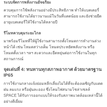
ระบบจัดการพลังงานอัจฉริยะ
ควบคุมการใช้พลังงานอย่างมีประสิทธิภาพ ทำให้แบตเตอรี่
สามารถใช้งานได้ยาวนานแม้ในวันที่แดดน้อย และยังช่วยยืด
อายุแบตเตอรี่ให้ใช้งานได้หลายปี
รีโมทควบคุมระยะไกล
มาพร้อมรีโมทที่ให้ผู้ใช้งานสามารถตั้งโหมดการทำงานล่วง
หน้าได้ เช่น โหมดสว่างเต็ม โหมดประหยัดพลังงาน หรือ
โหมดตั้งเวลา ฯลฯ สะดวกและยืดหยุ่นต่อการใช้งานในทุก
สถานการณ์
จุดเด่นที่ 4: ทนทานทุกสภาพอากาศ ด้วยมาตรฐาน
IP65
การใช้งานกลางแจ้งย่อมหลีกเลี่ยงไม่ได้ที่จะต้องเผชิญกับแดด
ฝน ลมแรง หรือฝุ่นละออง ซึ่งโคมไฟสนามโซล่าเซลล์
SPACE ได้รับการออกแบบให้รองรับสภาพแวดล้อมเหล่านี้ได้
อย่างดีเยี่ยม