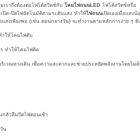
มเราถึงต้องต่อโฟโต้สวิตช์กับ
โฟโต้สวิตช์หรือ
โคมไฟถนน
LED
รเปิด-ปิดไฟอัตโนมัติตามระดับแสง ทำให้
เปิดเองเมื่อแสงน้
ไฟถนน
อแสงเพียงพอ (เช่น ตอนกลางวัน) จะทำงานตามหลักการง่าย ๆ ดังน
 ทำให้โคมไฟดับ
งจร ทำให้โคมไฟติด
บริเวณทางเดิน เพื่อความสะดวกและช่วยประหยัดพลังงานโดยไม่ต
องกลัวลืมปิดไฟตอนเช้า
วัน