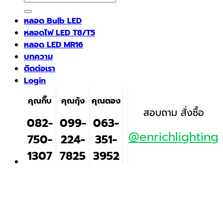
for:
หลอด Bulb LED
หลอดไฟ LED T8/T5
หลอด LED MR16
บทความ
ติดต่อเรา
Login
คุณกิ๊บ
คุณกุ้ง
คุณตอง
สอบถาม สั่งซื้อ
082-
099-
063-
@enrichlighting
750-
224-
351-
1307
7825
3952