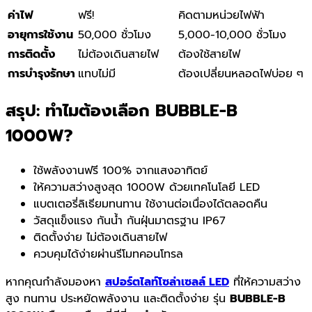
ค่าไฟ
ฟรี!
คิดตามหน่วยไฟฟ้า
อายุการใช้งาน
50,000 ชั่วโมง
5,000-10,000 ชั่วโมง
การติดตั้ง
ไม่ต้องเดินสายไฟ
ต้องใช้สายไฟ
การบำรุงรักษา
แทบไม่มี
ต้องเปลี่ยนหลอดไฟบ่อย ๆ
สรุป: ทำไมต้องเลือก
BUBBLE-B
1000W?
ใช้พลังงานฟรี 100% จากแสงอาทิตย์
ให้ความสว่างสูงสุด 1000W ด้วยเทคโนโลยี LED
แบตเตอรี่ลิเธียมทนทาน ใช้งานต่อเนื่องได้ตลอดคืน
วัสดุแข็งแรง กันน้ำ กันฝุ่นมาตรฐาน IP67
ติดตั้งง่าย ไม่ต้องเดินสายไฟ
ควบคุมได้ง่ายผ่านรีโมทคอนโทรล
หากคุณกำลังมองหา
สปอร์ตไลท์โซล่าเซลล์
LED
ที่ให้ความสว่าง
สูง ทนทาน ประหยัดพลังงาน และติดตั้งง่าย รุ่น
BUBBLE-B