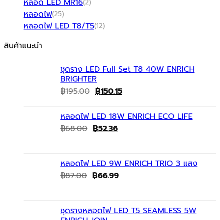
หลอด LED MR16
(2)
หลอดไฟ
(25)
หลอดไฟ LED T8/T5
(12)
สินค้าแนะนำ
ชุดราง LED Full Set T8 40W ENRICH
BRIGHTER
Original
Current
฿
195.00
฿
150.15
price
price
was:
is:
หลอดไฟ LED 18W ENRICH ECO LIFE
฿195.00.
฿150.15.
Original
Current
฿
68.00
฿
52.36
price
price
was:
is:
฿68.00.
฿52.36.
หลอดไฟ LED 9W ENRICH TRIO 3 แสง
Original
Current
฿
87.00
฿
66.99
price
price
was:
is:
฿87.00.
฿66.99.
ชุดรางหลอดไฟ LED T5 SEAMLESS 5W