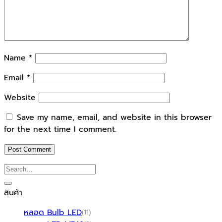
Name
*
Email
*
Website
Save my name, email, and website in this browser
for the next time I comment.
สินค้า
หลอด Bulb LED
(11)