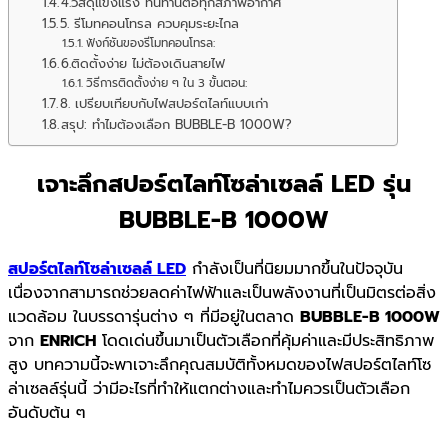
4.วัสดุแข็งแรง ทนทานต่อทุกสภาพอากาศ
5. รีโมทคอนโทรล ควบคุมระยะไกล
ฟังก์ชันของรีโมทคอนโทรล:
6.ติดตั้งง่าย ไม่ต้องเดินสายไฟ
วิธีการติดตั้งง่าย ๆ ใน 3 ขั้นตอน:
8. เปรียบเทียบกับไฟสปอร์ตไลท์แบบเก่า
สรุป: ทำไมต้องเลือก BUBBLE-B 1000W?
เจาะลึกสปอร์ตไลท์โซล่าเซลล์
LED รุ่น
BUBBLE-B 1000W
สปอร์ตไลท์โซล่าเซลล์ LED
กำลังเป็นที่นิยมมากขึ้นในปัจจุบัน
เนื่องจากสามารถช่วยลดค่าไฟฟ้าและเป็นพลังงานที่เป็นมิตรต่อสิ่ง
แวดล้อม ในบรรดารุ่นต่าง ๆ ที่มีอยู่ในตลาด
BUBBLE-B 1000W
จาก
ENRICH
โดดเด่นขึ้นมาเป็นตัวเลือกที่คุ้มค่าและมีประสิทธิภาพ
สูง บทความนี้จะพาเจาะลึกคุณสมบัติทั้งหมดของไฟสปอร์ตไลท์โซ
ล่าเซลล์รุ่นนี้ ว่ามีอะไรที่ทำให้แตกต่างและทำไมควรเป็นตัวเลือก
อันดับต้น ๆ