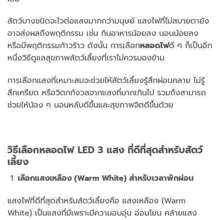
สัตว์บางชนิดจะไวต่อแสงมากกว่ามนุษย์ แสงไฟที่ไม่สบายตายัง
อาจส่งผลถึงพฤติกรรม เช่น กินอาหารน้อยลง นอนน้อยลง
หรือมีพฤติกรรมก้าวร้าว ดังนั้น การเลือก
หลอดไฟ
ดี ๆ ก็เป็นอีก
หนึ่งวิธีดูแลสุขภาพสัตว์เลี้ยงที่เราไม่ควรมองข้าม
การเลือกแสงที่เหมาะสมจะช่วยให้สัตว์เลี้ยงรู้สึกผ่อนคลาย ไม่รู้
สึกเครียด หรือวิตกกังวลจากแสงที่มากเกินไป รวมถึงสามารถ
ช่วยให้น้อง ๆ นอนหลับดีขึ้นและสุขภาพจิตดีขึ้นด้วย
วิธีเลือกหลอดไฟ
LED 3 แสง ที่ดีที่สุดสำหรับสัตว์
เลี้ยง
เลือกแสงเหลือง (Warm White) สำหรับเวลาพักผ่อน
แสงไฟที่ดีที่สุดสำหรับสัตว์เลี้ยงคือ แสงเหลือง (Warm
White) เป็นแสงที่มีเพราะมีความอบอุ่น อ่อนโยน คล้ายแสง