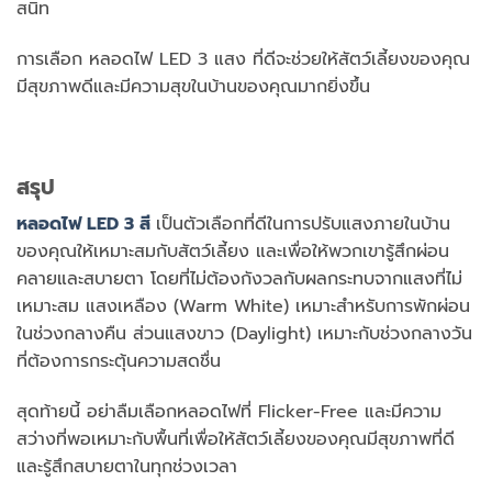
สนิท
การเลือก หลอดไฟ LED 3 แสง ที่ดีจะช่วยให้สัตว์เลี้ยงของคุณ
มีสุขภาพดีและมีความสุขในบ้านของคุณมากยิ่งขึ้น
สรุป
หลอดไฟ
LED 3 สี
เป็นตัวเลือกที่ดีในการปรับแสงภายในบ้าน
ของคุณให้เหมาะสมกับสัตว์เลี้ยง และเพื่อให้พวกเขารู้สึกผ่อน
คลายและสบายตา โดยที่ไม่ต้องกังวลกับผลกระทบจากแสงที่ไม่
เหมาะสม แสงเหลือง (Warm White) เหมาะสำหรับการพักผ่อน
ในช่วงกลางคืน ส่วนแสงขาว (Daylight) เหมาะกับช่วงกลางวัน
ที่ต้องการกระตุ้นความสดชื่น
สุดท้ายนี้ อย่าลืมเลือกหลอดไฟที่ Flicker-Free และมีความ
สว่างที่พอเหมาะกับพื้นที่เพื่อให้สัตว์เลี้ยงของคุณมีสุขภาพที่ดี
และรู้สึกสบายตาในทุกช่วงเวลา