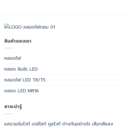
฿140.00.
฿107.80.
สินค้าของเรา
หลอดไฟ
หลอด Bulb LED
หลอดไฟ LED T8/T5
หลอด LED MR16
สาระน่ารู้
แสงวอร์มไวท์ เดย์ไลท์ คูลไวท์ ต่างกันอย่างไร เลือกสีแสง