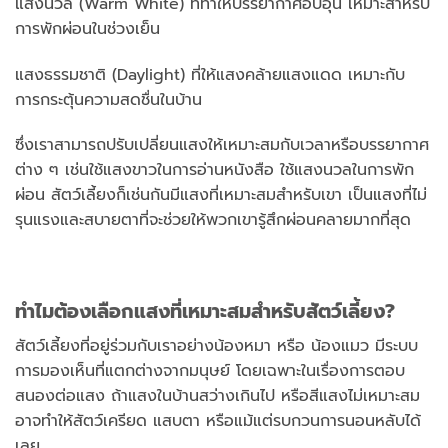
แสงนวล (Warm White) ที่ทำให้บรรยากาศอบอุ่น เหมาะสำหรับ
การพักผ่อนในช่วงเย็น
แสงธรรมชาติ (Daylight) ที่ให้แสงคล้ายแสงแดด เหมาะกับ
การกระตุ้นความสดชื่นในบ้าน
ซึ่งเราสามารถปรับเปลี่ยนแสงให้เหมาะสมกับเวลาหรือบรรยากาศ
ต่าง ๆ เช่นใช้แสงขาวในการอ่านหนังสือ ใช้แสงนวลในการพัก
ผ่อน สัตว์เลี้ยงก็เช่นกันมีแสงที่เหมาะสมสำหรับเขา เป็นแสงที่ไม่
รุนแรงและสบายตาที่จะช่วยให้พวกเขารู้สึกผ่อนคลายมากที่สุด
ทำไมต้องเลือกแสงที่เหมาะสมสำหรับสัตว์เลี้ยง
?
สัตว์เลี้ยงที่อยู่ร่วมกับเราอย่างน้องหมา หรือ น้องแมว มีระบบ
การมองเห็นที่แตกต่างจากมนุษย์ โดยเฉพาะในเรื่องการตอบ
สนองต่อแสง ถ้าแสงในบ้านสว่างเกินไป หรือสีแสงไม่เหมาะสม
อาจทำให้สัตว์เครียด แสบตา หรือแม้แต่รบกวนการนอนหลับได้
เลย