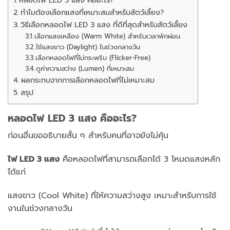
ทำไมต้องเลือกแสงที่เหมาะสมสำหรับสัตว์เลี้ยง?
วิธีเลือกหลอดไฟ LED 3 แสง ที่ดีที่สุดสำหรับสัตว์เลี้ยง
เลือกแสงเหลือง (Warm White) สำหรับเวลาพักผ่อน
ใช้แสงขาว (Daylight) ในช่วงกลางวัน
เลือกหลอดไฟที่ไม่กระพริบ (Flicker-Free)
ดูค่าความสว่าง (Lumen) ที่เหมาะสม
ผลกระทบจากการเลือกหลอดไฟที่ไม่เหมาะสม
สรุป
หลอดไฟ
LED 3 แสง คืออะไร?
ก่อนอื่นขออธิบายสั้น ๆ สำหรับคนที่อาจยังไม่คุ้น
ไฟ
LED 3 แสง
คือหลอดไฟที่สามารถเลือกได้ 3 โหมดแสงหลัก
ได้แก่
แสงขาว (Cool White) ที่ให้ความสว่างสูง เหมาะสำหรับการใช้
งานในช่วงกลางวัน