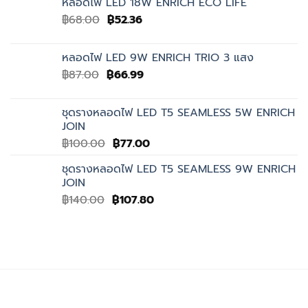
หลอดไฟ LED 18W ENRICH ECO LIFE
was:
is:
Original
Current
฿
68.00
฿
฿195.00.
52.36
฿150.15.
price
price
was:
is:
หลอดไฟ LED 9W ENRICH TRIO 3 แสง
฿68.00.
฿52.36.
Original
Current
฿
87.00
฿
66.99
price
price
was:
is:
ชุดรางหลอดไฟ LED T5 SEAMLESS 5W ENRICH
฿87.00.
฿66.99.
JOIN
Original
Current
฿
100.00
฿
77.00
price
price
ชุดรางหลอดไฟ LED T5 SEAMLESS 9W ENRICH
was:
is:
JOIN
฿100.00.
฿77.00.
Original
Current
฿
140.00
฿
107.80
price
price
was:
is:
฿140.00.
฿107.80.