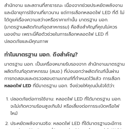
สำนักงาน และสถานที่สาธารณะ เนื่องจากช่วยประหยัดพลังงาน
และมีอายุการใช้งานที่ยาวนาน แต่การเลือกหลอดไฟ LED ที่ดี ไม่
ได้ดูแค่เรื่องความสว่างหรือราคาเท่านั้น มาตรฐาน มอก.
(มาตรฐานผลิตภัณฑ์อุตสาหกรรม) คือสิ่งสำคัญที่คุณไม่ควร
มองข้าม เพราะนี่คือตัวช่วยในการเลือกหลอดไฟ LED ที่
ปลอดภัยและมีคุณภาพ
ทำไมมาตรฐาน มอก. ถึงสำคัญ
?
มาตรฐาน มอก. เป็นเครื่องหมายรับรองจาก สำนักงานมาตรฐาน
ผลิตภัณฑ์อุตสาหกรรม (สมอ.) ที่บ่งบอกว่าผลิตภัณฑ์นั้นผ่าน
การทดสอบและตรวจสอบตามเกณฑ์ที่กำหนดไว้แล้ว การเลือก
หลอดไฟ LED
ที่มีมาตรฐาน มอก. จึงช่วยให้คุณมั่นใจได้ว่า:
ปลอดภัยต่อการใช้งาน: หลอดไฟ LED ที่ได้มาตรฐาน มอก.
จะไม่เกิดความร้อนสูงเกินไป หรือเสี่ยงต่อการระเบิดหรือไฟ
ไหม้
ประหยัดพลังงานจริง: หลอดไฟ LED ที่ได้มาตรฐานจะมีการ