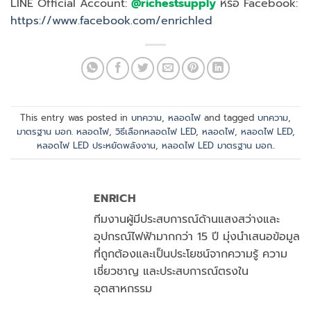
LINE Official Account:
@richestsupply
หรือ Facebook:
https://www.facebook.com/enrichled
This entry was posted in
บทความ
,
หลอดไฟ
and tagged
บทความ
,
มาตรฐาน มอก. หลอดไฟ
,
วิธีเลือกหลอดไฟ LED
,
หลอดไฟ
,
หลอดไฟ LED
,
หลอดไฟ LED ประหยัดพลังงาน
,
หลอดไฟ LED มาตรฐาน มอก.
.
ENRICH
ทีมงานผู้มีประสบการณ์ด้านแสงสว่างและ
อุปกรณ์ไฟฟ้ามากกว่า 15 ปี มุ่งนำเสนอข้อมูล
ที่ถูกต้องและเป็นประโยชน์จากความรู้ ความ
เชี่ยวชาญ และประสบการณ์ตรงใน
อุตสาหกรรม