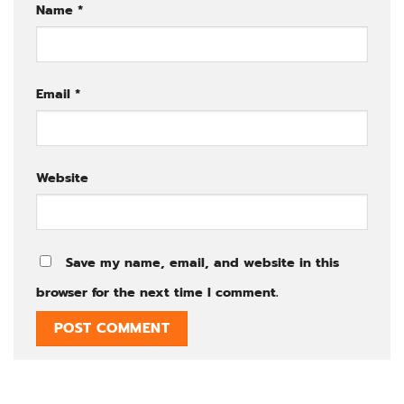
Name
*
Email
*
Website
Save my name, email, and website in this
browser for the next time I comment.