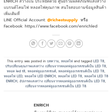
ENRICH สว่างแน่ ประหยัดด้วย ศูนย์รวมผลิตภัณฑ์แสงสว่าง
แบรนด์โคมไฟ หลอดไฟคุณภาพ สนใจสอบถามข้อมูลสินค้า
เพิ่มเติมที่
LINE Official Account:
@richestsupply
หรือ
Facebook: https://www.facebook.com/enrichled
This entry was posted in
บทความ
,
หลอดไฟ
and tagged
LED T8
,
ปรับเปลี่ยนคุณภาพแสงสว่าง เปลี่ยนจากหลอดฟลูออเรสเซนต์เป็น LED T8
,
หลอด led t8
,
หลอดฟลูออเรสเซนต์
,
หลอดฟลูออเรสเซนต์เป็น LED T8
,
หลอดไฟ LED
,
หลอดไฟ LED ENRICH
,
หลอดไฟ LED T8
,
หลอดไฟ LED T8
ENRICH
,
อัปเกรดแสงสว่าง เปลี่ยนจากหลอดฟลูออเรสเซนต์เป็น LED T8
,
เปลี่ยนจากหลอดฟลูออเรสเซนต์เป็น LED T8
.
ENRICH