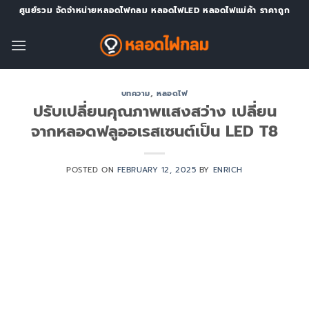
Skip
ศูนย์รวม จัดจำหน่ายหลอดไฟกลม หลอดไฟLED หลอดไฟแม่ค้า ราคาถูก
to
content
บทความ
,
หลอดไฟ
ปรับเปลี่ยนคุณภาพแสงสว่าง เปลี่ยน
จากหลอดฟลูออเรสเซนต์เป็น LED T8
POSTED ON
FEBRUARY 12, 2025
BY
ENRICH