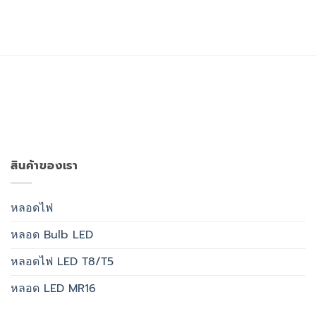
was:
is:
฿140.00.
฿107.80.
สินค้าของเรา
หลอดไฟ
หลอด Bulb LED
หลอดไฟ LED T8/T5
หลอด LED MR16