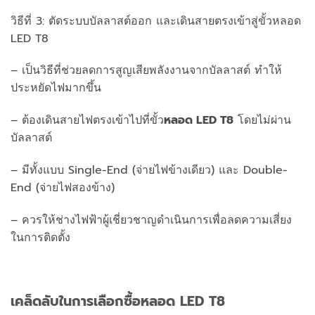
วิธีที่ 3: ตัดระบบบัลลาสต์ออก และเดินสายตรงเข้าสู่ขั้วหลอด
LED T8
– เป็นวิธีที่ช่วยลดการสูญเสียพลังงานจากบัลลาสต์ ทำให้
ประหยัดไฟมากขึ้น
– ต้องเดินสายไฟตรงเข้าไปที่ขั้ว
หลอด LED T8
โดยไม่ผ่าน
บัลลาสต์
– มีทั้งแบบ Single-End (จ่ายไฟข้างเดียว) และ Double-
End (จ่ายไฟสองข้าง)
– ควรให้ช่างไฟฟ้าผู้เชี่ยวชาญดำเนินการเพื่อลดความเสี่ยง
ในการติดตั้ง
เคล็ดลับในการเลือกซื้อหลอด
LED T8