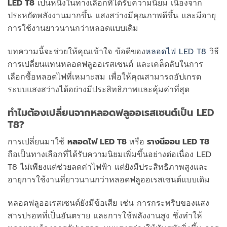
LED T8
เป็นหนึ่งในทางเลือกที่ได้รับความนิยม เนื่องจาก
ประหยัดพลังงานมากขึ้น แสงสว่างมีคุณภาพดีขึ้น และมีอายุ
การใช้งานยาวนานกว่าหลอดแบบเดิม
บทความนี้จะช่วยให้คุณเข้าใจ ข้อดีของ
หลอดไฟ LED T8
วิธี
การเปลี่ยนแทนหลอดฟลูออเรสเซนต์ และเคล็ดลับในการ
เลือกซื้อหลอดไฟที่เหมาะสม เพื่อให้คุณสามารถอัปเกรด
ระบบแสงสว่างได้อย่างมีประสิทธิภาพและคุ้มค่าที่สุด
ทำไมต้องเปลี่ยนจากหลอดฟลูออเรสเซนต์เป็น
LED
T8?
การเปลี่ยนมาใช้
หลอดไฟ
LED T8
หรือ
รางนีออน
LED T8
ถือเป็นทางเลือกที่ได้รับความนิยมเพิ่มขึ้นอย่างต่อเนื่อง LED
T8 ไม่เพียงแต่ช่วยลดค่าไฟฟ้า แต่ยังมีประสิทธิภาพสูงและ
อายุการใช้งานที่ยาวนานกว่าหลอดฟลูออเรสเซนต์แบบเดิม
หลอดฟลูออเรสเซนต์ยังมีข้อเสีย เช่น การกระพริบของแสง
สารปรอทที่เป็นอันตราย และการใช้พลังงานสูง ซึ่งทำให้