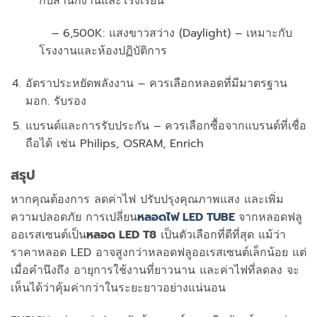
กับสำนักงานและโรงเรียน
– 6,500K: แสงขาวสว่าง (Daylight) – เหมาะกับ
โรงงานและห้องปฏิบัติการ
อัตราประหยัดพลังงาน – ควรเลือกหลอดที่มีมาตรฐาน
มอก. รับรอง
แบรนด์และการรับประกัน – ควรเลือกซื้อจากแบรนด์ที่เชื่อ
ถือได้ เช่น Philips, OSRAM, Enrich
สรุป
หากคุณต้องการ ลดค่าไฟ ปรับปรุงคุณภาพแสง และเพิ่ม
ความปลอดภัย การเปลี่ยน
หลอดไฟ
LED TUBE
จากหลอดฟลู
ออเรสเซนต์เป็น
หลอด
LED T8
เป็นตัวเลือกที่ดีที่สุด แม้ว่า
ราคาหลอด LED อาจสูงกว่าหลอดฟลูออเรสเซนต์เล็กน้อย แต่
เมื่อคำนึงถึง อายุการใช้งานที่ยาวนาน และค่าไฟที่ลดลง จะ
เห็นได้ว่าคุ้มค่ากว่าในระยะยาวอย่างแน่นอน