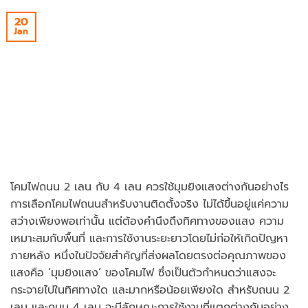
20
Jan
โคมไฟถนน 2 เลน กับ 4 เลน ควรใช้มุมยิงแสงต่างกันอย่างไร
การเลือกโคมไฟถนนสำหรับงานติดตั้งจริง ไม่ได้ขึ้นอยู่แค่ความ
สว่างเพียงพอเท่านั้น แต่ต้องคำนึงถึงทิศทางของแสง ความ
เหมาะสมกับพื้นที่ และการใช้งานระยะยาวโดยไม่ก่อให้เกิดปัญหา
ภายหลัง หนึ่งในปัจจัยสำคัญที่ส่งผลโดยตรงต่อคุณภาพของ
แสงคือ ‘มุมยิงแสง’ ของโคมไฟ ซึ่งเป็นตัวกำหนดว่าแสงจะ
กระจายไปในทิศทางใด และมากหรือน้อยเพียงใด สำหรับถนน 2
เลน และถนน 4 เลน จะมีลักษณะการใช้งานที่แตกต่างกันอย่าง