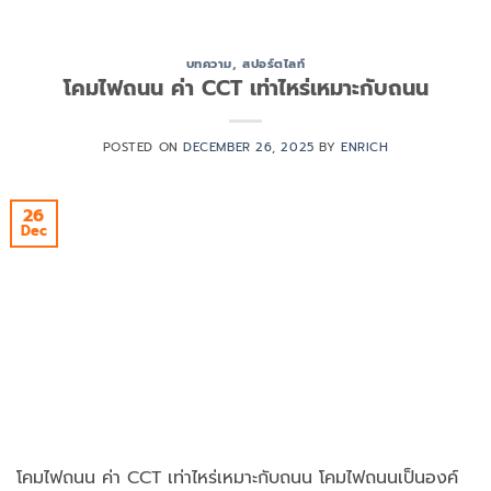
บทความ
,
สปอร์ตไลท์
โคมไฟถนน ค่า CCT เท่าไหร่เหมาะกับถนน
POSTED ON
DECEMBER 26, 2025
BY
ENRICH
26
Dec
โคมไฟถนน ค่า CCT เท่าไหร่เหมาะกับถนน โคมไฟถนนเป็นองค์