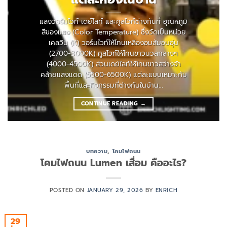
แสงวอร์มไวท์ เดย์ไลท์ และคูลไวท์ต่างกันที่ อุณหภูมิ
สีของแสง (Color Temperature) ซึ่งวัดเป็นหน่วย
เคลวิน (K) วอร์มไวท์ให้โทนเหลืองอมส้มอบอุ่น
(2700-3000K) คูลไวท์ให้โทนขาวนวลกลางๆ
(4000-4500K) ส่วนเดย์ไลท์ให้โทนขาวสว่างจ้า
คล้ายแสงแดด (5500-6500K) แต่ละแบบเหมาะกับ
พื้นที่และกิจกรรมที่ต่างกันในบ้าน...
CONTINUE READING
→
บทความ
,
โคมไฟถนน
โคมไฟถนน Lumen เสื่อม คืออะไร?
POSTED ON
JANUARY 29, 2026
BY
ENRICH
29