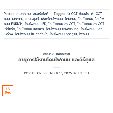
Posted in
บทความ
,
สปอร์ตไลท์
|
Tagged
ค่า CCT คืออะไร
,
ค่า CCT
ถนน
,
บทความ
,
อุณหภูมิสี
,
เลือกโคมไฟถนน
,
โคมถนน
,
โคมไฟถนน
,
โคมไฟ
ถนน ENRICH
,
โคมไฟถนน LED
,
โคมไฟถนน ค่า CCT
,
โคมไฟถนน ค่า CCT
เท่าไหร่ดี
,
โคมไฟถนน แสงขาว
,
โคมไฟถนน แสงขาวนวล
,
โคมไฟถนน แสง
เหลือง
,
โคมไฟถนน ใช้แสงสีอะไร
,
โคมไฟถนนมาตรฐาน
,
ไฟถนน
บทความ
,
โคมไฟถนน
อายุการใช้งานโคมไฟถนน และวิธีดูแล
POSTED ON
DECEMBER 13, 2025
BY
ENRICH
13
Dec