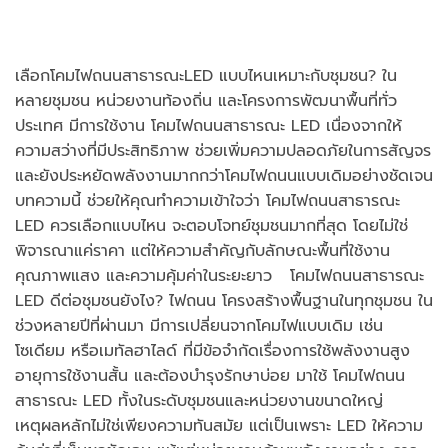
เลือกโคมไฟถนนสาธารณะLED แบบไหนเหมาะกับชุมชน? ใน
หลายชุมชน หน่วยงานท้องถิ่น และโครงการพัฒนาพื้นที่ทั่ว
ประเทศ มีการใช้งาน โคมไฟถนนสาธารณะ LED เนื่องจากให้
ความสว่างที่มีประสิทธิภาพ ช่วยเพิ่มความปลอดภัยในการสัญจร
และยังประหยัดพลังงานมากกว่าโคมไฟถนนแบบเดิมอย่างชัดเจน
บทความนี้ ช่วยให้คุณทำความเข้าใจว่า โคมไฟถนนสาธารณะ
LED ควรเลือกแบบไหน จะตอบโจทย์ชุมชนมากที่สุด โดยไม่ใช่
พิจารณาแค่ราคา แต่ให้ความสำคัญกับลักษณะพื้นที่ใช้งาน
คุณภาพแสง และความคุ้มค่าในระยะยาว โคมไฟถนนสาธารณะ
LED ดีต่อชุมชนยังไง? ไฟถนน โครงสร้างพื้นฐานในทุกชุมชน ใน
ช่วงหลายปีที่ผ่านมา มีการเปลี่ยนจากโคมไฟแบบเดิม เช่น
โซเดียม หรือเมทัลฮาไลด์ ที่มีข้อจำกัดเรื่องการใช้พลังงานสูง
อายุการใช้งานสั้น และต้องบำรุงรักษาบ่อย มาใช้ โคมไฟถนน
สาธารณะ LED ทั้งในระดับชุมชนและหน่วยงานขนาดใหญ่
เหตุผลหลักไม่ใช่เพียงความทันสมัย แต่เป็นเพราะ LED ให้ความ