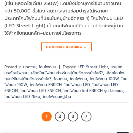
(เช่น หลอดโซเดียม 250W) แถมยังมีอายุการใช้งานยาวนาน
กว่า 50,000 ชั่วโมง ลดภาระงานซ่อมบำรุงได้หลายเท่า
ประเภทโคมไฟถนนที่นิยมในหมู่บ้านจัดสรร 1) โคมไฟถนน LED
(LED Street Light) เป็นโคมไฟถนนที่นิยมมากที่สุดในหมู่บ้าน
ใช้สำหรับถนนหลัก–ย่อยภายในโครงการ…
CONTINUE READING
→
Posted in
บทความ
,
โคมไฟถนน
|
Tagged
LED Street Light
,
ประเภท
ของโคมไฟถนน
,
เลือกโคมไฟถนนสำหรับหมู่บ้านจัดสรรยังไงดี?
,
เลือกโคมไฟ
ถนนใช้ในหมู่บ้านจัดสรรยังไง?
,
โคมถนน
,
โคมไฟถนน
,
โคมไฟถนน 100W
,
โคม
ไฟถนน 150W
,
โคมไฟถนน ENRICH
,
โคมไฟถนน LED
,
โคมไฟถนน LED
ENRCIH
,
โคมไฟถนน LED ENRICH
,
โคมไฟถนน led ENRICH รุ่น famous
,
โคมไฟถนน LED ดีไหม
,
โคมไฟถนนหมู่บ้าน
1
2
3