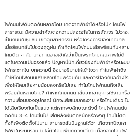
ไฟถนนไฟดับติดกันหลายโคม เกิดจากฟ้าผ่าได้หรือไม่? โคมไฟ
สาธารณะ มีความสำคัญต่อความปลอดภัยในการสัญจร ไม่ว่าจะ
เป็นถนนในชุมชน เขตอุตสาหกรรม หรือโครงการของเทศบาล
เมื่อย้อนกลับไปช่วงฤดูฝน ถ้าเกิดโคมไฟถนนเสียพร้อมกันหลาย
โคมติด ๆ กัน บางท่านอาจเข้าใจว่าเป็นเพราะโคมคุณภาพไม่ดี
แต่ในความเป็นจริงแล้ว ปัญหานี้มักเกี่ยวข้องกับฟ้าผ่าหรือนะบบ
ไฟกระชากใน บทความนี้ จึงมาอธิบายให้เข้าใจว่า ทำไมฟ้าผ่าถึง
ทำให้โคมไฟถนนเสียหลายโคมพร้อมกัน และควรป้องกันอย่างไร
เพื่อให้โคมเสียหายน้อยลงหรือไม่เลย ทำไมโคมไฟถนนถึงเสีย
พร้อมกันหลายโคม? ถ้าหากโคมถนน เสียจากอายุการใช้งานหรือ
ความเสื่อมของอุปกรณ์ มักจะเสียแบบกระจาย หรือโคมเดียว ไม่
ได้เสียเรียงกันเป็นแนว แต่หากพบลักษณะดังนี้ โคมไฟถนนดับ
ติดกัน 3–4 โคมขึ้นไป เสียหลังฝนตกหนักหรือพายุ โคมไม่ติด
ทั้งที่เพิ่งติดตั้งไม่นาน สามารถสันนิษฐานได้ว่า เกิดจากปัญหา
ไฟฟ้าในระบบรวม ไม่ใช่ตัวโคมเพียงดวงเดียว เนื่องจากโคมไฟ