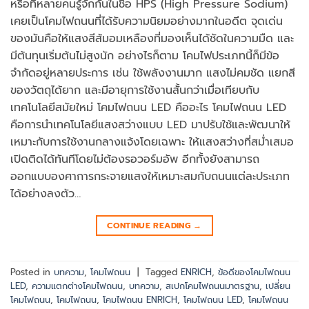
หรือที่หลายคนรู้จักกันในชื่อ HPS (High Pressure Sodium)
เคยเป็นโคมไฟถนนที่ได้รับความนิยมอย่างมากในอดีต จุดเด่น
ของมันคือให้แสงสีส้มอมเหลืองที่มองเห็นได้ชัดในความมืด และ
มีต้นทุนเริ่มต้นไม่สูงนัก อย่างไรก็ตาม โคมไฟประเภทนี้ก็มีข้อ
จำกัดอยู่หลายประการ เช่น ใช้พลังงานมาก แสงไม่คมชัด แยกสี
ของวัตถุได้ยาก และมีอายุการใช้งานสั้นกว่าเมื่อเทียบกับ
เทคโนโลยีสมัยใหม่ โคมไฟถนน LED คืออะไร โคมไฟถนน LED
คือการนำเทคโนโลยีแสงสว่างแบบ LED มาปรับใช้และพัฒนาให้
เหมาะกับการใช้งานกลางแจ้งโดยเฉพาะ ให้แสงสว่างที่สม่ำเสมอ
เปิดติดได้ทันทีโดยไม่ต้องรอวอร์มอัพ อีกทั้งยังสามารถ
ออกแบบองศาการกระจายแสงให้เหมาะสมกับถนนแต่ละประเภท
ได้อย่างลงตัว…
CONTINUE READING
→
Posted in
บทความ
,
โคมไฟถนน
|
Tagged
ENRICH
,
ข้อดีของโคมไฟถนน
LED
,
ความแตกต่างโคมไฟถนน
,
บทความ
,
สเปกโคมไฟถนนมาตรฐาน
,
เปลี่ยน
โคมไฟถนน
,
โคมไฟถนน
,
โคมไฟถนน ENRICH
,
โคมไฟถนน LED
,
โคมไฟถนน