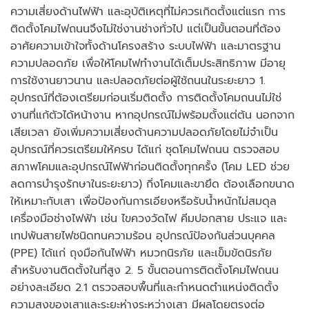
ความเสี่ยงด้านไฟฟ้า และอุบัติเหตุที่ไม่ควรเกิดตั้งแต่แรก การ
ติดตั้งโคมไฟถนนจึงไม่ใช่งานช่างทั่วไป แต่เป็นขั้นตอนที่ต้อง
อาศัยความเข้าใจทั้งด้านโครงสร้าง ระบบไฟฟ้า และมาตรฐาน
ความปลอดภัย เพื่อให้โคมไฟทำงานได้เต็มประสิทธิภาพ มีอายุ
การใช้งานยาวนาน และปลอดภัยต่อผู้ใช้ถนนในระยะยาว 1.
อุปกรณ์ที่ต้องเตรียมก่อนเริ่มติดตั้ง การติดตั้งโคมถนนไม่ใช่
งานที่แก้ตัวได้หน้างาน หากอุปกรณ์ไม่พร้อมตั้งแต่ต้น นอกจาก
เสียเวลา ยังเพิ่มความเสี่ยงด้านความปลอดภัยโดยไม่จำเป็น
อุปกรณ์ที่ควรเตรียมให้ครบ ได้แก่ ชุดโคมไฟถนน ตรวจสอบ
สภาพโคมและอุปกรณ์ไฟฟ้าก่อนติดตั้งทุกครั้ง (โคม LED ช่วย
ลดการบำรุงรักษาในระยะยาว) กิ่งโคมและขายึด ต้องเลือกขนาด
ให้เหมาะกับเสา เพื่อป้องกันการเอียงหรือรับน้ำหนักไม่สมดุล
เครื่องมือช่างไฟฟ้า เช่น ไขควงวัดไฟ คีมปอกสาย ประแจ และ
เทปพันสายไฟชนิดทนความร้อน อุปกรณ์ป้องกันส่วนบุคคล
(PPE) ได้แก่ ถุงมือกันไฟฟ้า หมวกนิรภัย และเข็มขัดนิรภัย
สำหรับงานติดตั้งในที่สูง 2. 5 ขั้นตอนการติดตั้งโคมไฟถนน
อย่างละเอียด 2.1 ตรวจสอบพื้นที่และกำหนดตำแหน่งติดตั้ง
ความสูงของเสาและระยะห่างระหว่างเสา มีผลโดยตรงต่อ