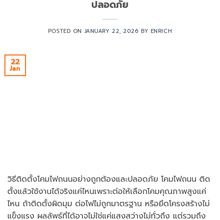
ปลอดภัย
POSTED ON
JANUARY 22, 2026
BY
ENRICH
22
Jan
วิธีติดตั้งโคมไฟถนนอย่างถูกต้องและปลอดภัย โคมไฟถนน ติด
ตั้งแล้วใช้งานได้จริงแค่ไหนเพราะต่อให้เลือกโคมคุณภาพสูงแค่
ไหน ถ้าติดตั้งผิดมุม ต่อไฟไม่ถูกมาตรฐาน หรือยึดโครงสร้างไม่
แข็งแรง ผลลัพธ์ที่ได้อาจไม่ใช่แค่แสงสว่างไม่ทั่วถึง แต่รวมถึง