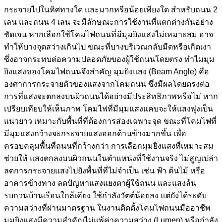
กระจายไปในทิศทางใด และมากหรือน้อยเพียงใด สำหรับถนน 2
เลน และถนน 4 เลน จะมีลักษณะการใช้งานที่แตกต่างกันอย่าง
ชัดเจน หากเลือกใช้โคมไฟถนนที่มีมุมยิงแสงไม่เหมาะสม อาจ
ทำให้บางจุดสว่างเกินไป ขณะที่บางบริเวณกลับมืดหรือเกิดเงา
ซึ่งอาจกระทบต่อความปลอดภัยของผู้ใช้ถนนโดยตรง ทำไมมุม
ยิงแสงของโคมไฟถนนจึงสำคัญ มุมยิงแสง (Beam Angle) คือ
องศาการกระจายตัวของแสงจากโคมถนน ซึ่งมีผลโดยตรงต่อ
การที่แสงจะตกลงบนผิวถนนได้อย่างมีประสิทธิภาพหรือไม่ หาก
เปรียบเทียบให้เห็นภาพ โคมไฟที่มีมุมแสงแคบจะให้แสงพุ่งเป็น
แนวยาว เหมาะกับพื้นที่ที่ต้องการส่องเฉพาะจุด ขณะที่โคมไฟที่
มีมุมแสงกว้างจะกระจายแสงออกด้านข้างมากขึ้น เพื่อ
ครอบคลุมพื้นที่ถนนที่กว้างกว่า การเลือกมุมยิงแสงที่เหมาะสม
ช่วยให้ แสงตกลงบนผิวถนนในตำแหน่งที่ใช้งานจริง ไม่สูญเปล่า
ลดการกระจายแสงไปยังพื้นที่ที่ไม่จำเป็น เช่น ฟ้า ต้นไม้ หรือ
อาคารข้างทาง ลดปัญหาแสงแยงตาผู้ใช้ถนน และแสงล้น
รบกวนบ้านเรือนใกล้เคียง ใช้กำลังวัตต์น้อยลง แต่ยังได้ระดับ
ความสว่างที่ผ่านมาตรฐาน ในงานติดตั้งโคมไฟถนนมืออาชีพ
มุมยิงแสงมีความสำคัญไม่แพ้ค่าความสว่าง (Lumen) หรือกำลัง