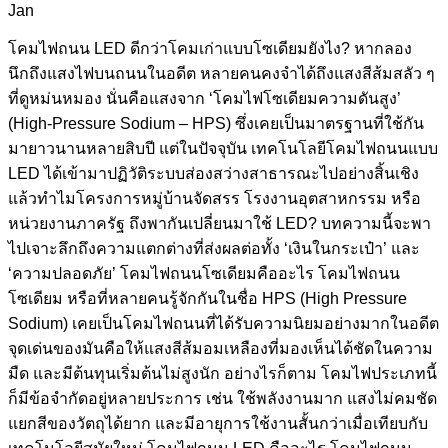
Jan
โคมไฟถนน LED ดีกว่าโคมเก่าแบบโซเดียมยังไง? หากลอง
นึกถึงแสงไฟบนถนนในอดีต หลายคนคงจำได้ถึงแสงสีส้มสลัว ๆ
ที่ดูหม่นหมอง นั่นคือแสงจาก ‘โคมไฟโซเดียมความดันสูง’
(High-Pressure Sodium – HPS) ซึ่งเคยเป็นมาตรฐานที่ใช้กัน
มายาวนานหลายสิบปี แต่ในปัจจุบัน เทคโนโลยีโคมไฟถนนแบบ
LED ได้เข้ามาปฏิวัติระบบส่องสว่างสาธารณะไปอย่างสิ้นเชิง
แล้วทำไมโครงการหมู่บ้านจัดสรร โรงงานอุตสาหกรรม หรือ
หน่วยงานภาครัฐ ถึงพากันเปลี่ยนมาใช้ LED? บทความนี้จะพา
ไปเจาะลึกถึงความแตกต่างที่ส่งผลต่อทั้ง ‘เงินในกระเป๋า’ และ
‘ความปลอดภัย’ โคมไฟถนนโซเดียมคืออะไร โคมไฟถนน
โซเดียม หรือที่หลายคนรู้จักกันในชื่อ HPS (High Pressure
Sodium) เคยเป็นโคมไฟถนนที่ได้รับความนิยมอย่างมากในอดีต
จุดเด่นของมันคือให้แสงสีส้มอมเหลืองที่มองเห็นได้ชัดในความ
มืด และมีต้นทุนเริ่มต้นไม่สูงนัก อย่างไรก็ตาม โคมไฟประเภทนี้
ก็มีข้อจำกัดอยู่หลายประการ เช่น ใช้พลังงานมาก แสงไม่คมชัด
แยกสีของวัตถุได้ยาก และมีอายุการใช้งานสั้นกว่าเมื่อเทียบกับ