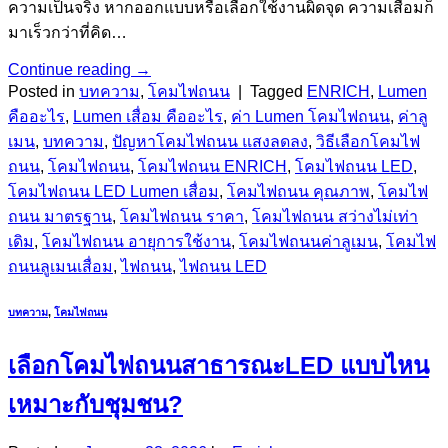
ความเป็นจริง หากออกแบบหรือเลือกใช้งานผิดจุด ความเสื่อมก็
มาเร็วกว่าที่คิด…
Continue reading
→
Posted in
บทความ
,
โคมไฟถนน
|
Tagged
ENRICH
,
Lumen
คืออะไร
,
Lumen เสื่อม คืออะไร
,
ค่า Lumen โคมไฟถนน
,
ค่าลู
เมน
,
บทความ
,
ปัญหาโคมไฟถนน แสงลดลง
,
วิธีเลือกโคมไฟ
ถนน
,
โคมไฟถนน
,
โคมไฟถนน ENRICH
,
โคมไฟถนน LED
,
โคมไฟถนน LED Lumen เสื่อม
,
โคมไฟถนน คุณภาพ
,
โคมไฟ
ถนน มาตรฐาน
,
โคมไฟถนน ราคา
,
โคมไฟถนน สว่างไม่เท่า
เดิม
,
โคมไฟถนน อายุการใช้งาน
,
โคมไฟถนนค่าลูเมน
,
โคมไฟ
ถนนลูเมนเสื่อม
,
ไฟถนน
,
ไฟถนน LED
บทความ
,
โคมไฟถนน
เลือกโคมไฟถนนสาธารณะLED แบบไหน
เหมาะกับชุมชน?