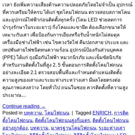
เวลา ยังเพิ่มความเสี่ยงด้านความปลอดภัยโดยไม่จำเป็น อุปกรณ์
ที่ควรเตรียมให้ครบ ได้แก่ ชุดโคมไฟถนน ตรวจสอบสภาพโคม
และอุปกรณ์ไฟฟ้าก่อนติดตั้งทุกครั้ง (โคม LED ช่วยลดการ
บำรุงรักษาในระยะยาว) กิ่งโคมและขายึด ต้องเลือกขนาดให้
เหมาะกับเสา เพื่อป้องกันการเอียงหรือรับน้ำหนักไม่สมดุล
เครื่องมือช่างไฟฟ้า เช่น ไขควงวัดไฟ คีมปอกสาย ประแจ และ
เทปพันสายไฟชนิดทนความร้อน อุปกรณ์ป้องกันส่วนบุคคล
(PPE) ได้แก่ ถุงมือกันไฟฟ้า หมวกนิรภัย และเข็มขัดนิรภัย
สำหรับงานติดตั้งในที่สูง 2. 5 ขั้นตอนการติดตั้งโคมไฟถนน
อย่างละเอียด 2.1 ตรวจสอบพื้นที่และกำหนดตำแหน่งติดตั้ง
ความสูงของเสาและระยะห่างระหว่างเสา มีผลโดยตรงต่อ
คุณภาพแสงสว่าง โดยทั่วไป ถนนในซอย ควรติดตั้งที่ความสูง
ประมาณ…
Continue reading
→
Posted in
บทความ
,
โคมไฟถนน
|
Tagged
ENRICH
,
การติด
ตั้งโคมไฟถนน
,
ติดตั้งโคมไฟถนนสูงกี่เมตร
,
ติดตั้งโคมไฟถนน
อย่างถูกต้อง
,
บทความ
,
มาตรฐานโคมไฟถนน
,
ระยะห่างเสา