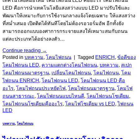
เทคโนโลยีสมัยใหม่ โคมไฟถนน LED คืออะไร โคมไฟถนน
LED คือการนำเทคโนโลยีแสงสว่างแบบ LED มาปรับใช้และ
พัฒนาให้เหมาะกับการใช้งานกลางแจ้งโดยเฉพาะ ให้แสงสว่าง
ที่สม่ำเสมอ เปิดติดได้ทันทีโดยไม่ต้องรอวอร์มอัพ อีกทั้งยัง
สามารถออกแบบองศาการกระจายแสงให้เหมาะสมกับถนน
แต่ละประเภทได้อย่างลงตัว…
Continue reading
→
Posted in
บทความ
,
โคมไฟถนน
|
Tagged
ENRICH
,
ข้อดีของ
โคมไฟถนน LED
,
ความแตกต่างโคมไฟถนน
,
บทความ
,
สเปก
โคมไฟถนนมาตรฐาน
,
เปลี่ยนโคมไฟถนน
,
โคมไฟถนน
,
โคม
ไฟถนน ENRICH
,
โคมไฟถนน LED
,
โคมไฟถนน LED คือ
อะไร
,
โคมไฟถนนประหยัดไฟ
,
โคมไฟถนนมาตรฐาน
,
โคมไฟ
ถนนสาธารณะ
,
โคมไฟถนนแบบไหนดี
,
โคมไฟถนนโซเดียม
,
โคมไฟถนนโซเดียมคืออะไร
,
โคมไฟโซเดียม vs LED
,
ไฟถนน
LED
บทความ
,
โคมไฟถนน