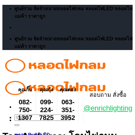
Skip
ศูนย์รวม จัดจำหน่ายหลอดไฟกลม หลอดไฟLED หลอดไฟ
to
แม่ค้า ราคาถูก
content
ศูนย์รวม จัดจำหน่ายหลอดไฟกลม หลอดไฟLED หลอดไฟ
แม่ค้า ราคาถูก
คุณกิ๊บ
คุณกุ้ง
คุณตอง
สอบถาม สั่งซื้อ
082-
099-
063-
@enrichlighting
750-
224-
351-
1307
7825
3952
Search
for:
หลอด Bulb LED