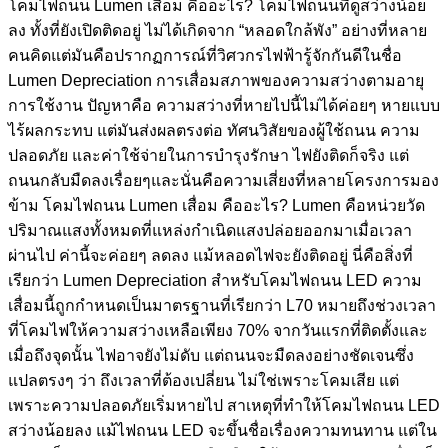
โคมไฟถนน Lumen เสื่อม คืออะไร? โคมไฟถนนที่ดูสว่างน้อย
ลง ทั้งที่ยังเปิดติดอยู่ ไม่ได้เกิดจาก “หลอดใกล้พัง” อย่างที่หลาย
คนคิดแต่มันคือปรากฏการณ์ที่วิศวกรไฟฟ้ารู้จักกันดีในชื่อ
Lumen Depreciation การเสื่อมสภาพของความสว่างตามอายุ
การใช้งาน ปัญหาคือ ความสว่างที่หายไปนี้ไม่ได้ค่อยๆ หายแบบ
ไร้ผลกระทบ แต่มันส่งผลตรงต่อ ทัศนวิสัยของผู้ใช้ถนน ความ
ปลอดภัย และค่าใช้จ่ายในการบำรุงรักษา ไฟยังติดก็จริง แต่
ถนนกลับมืดลงเรื่อยๆและนั่นคือความเสี่ยงที่หลายโครงการมอง
ข้าม โคมไฟถนน Lumen เสื่อม คืออะไร? Lumen คือหน่วยวัด
ปริมาณแสงทั้งหมดที่แหล่งกำเนิดแสงปล่อยออกมาเมื่อเวลา
ผ่านไป ค่านี้จะค่อยๆ ลดลง แม้หลอดไฟจะยังติดอยู่ นี่คือสิ่งที่
เรียกว่า Lumen Depreciation สำหรับโคมไฟถนน LED ความ
เสื่อมนี้ถูกกำหนดเป็นมาตรฐานที่เรียกว่า L70 หมายถึงช่วงเวลา
ที่โคมไฟให้ความสว่างเหลือเพียง 70% จากวันแรกที่ติดตั้งและ
เมื่อถึงจุดนั้น ไฟอาจยังไม่ดับ แต่ถนนจะมืดลงอย่างชัดเจนซึ่ง
แปลตรงๆ ว่า ถึงเวลาที่ต้องเปลี่ยน ไม่ใช่เพราะโคมเสีย แต่
เพราะความปลอดภัยเริ่มหายไป สาเหตุที่ทำให้โคมไฟถนน LED
สว่างน้อยลง แม้ไฟถนน LED จะขึ้นชื่อเรื่องความทนทาน แต่ใน