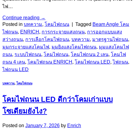
ไฟ…
Continue reading
→
Posted in
บทความ
,
โคมไฟถนน
|
Tagged
Beam Angle โคม
ไฟถนน
,
ENRICH
,
การกระจายแสงถนน
,
การออกแบบแสง
สว่างถนน
,
การเลือกโคมไฟถนน
,
บทความ
,
มาตรฐานไฟถนน
,
มุมกระจายแสงโคมไฟ
,
มุมยิงแสงโคมไฟถนน
,
มุมแสงโคมไฟ
ถนน
,
ระบบไฟถนน
,
โคมไฟถนน
,
โคมไฟถนน 2 เลน
,
โคมไฟ
ถนน 4 เลน
,
โคมไฟถนน ENRICH
,
โคมไฟถนน LED
,
ไฟถนน
,
ไฟถนน LED
บทความ
,
โคมไฟถนน
โคมไฟถนน LED ดีกว่าโคมเก่าแบบ
โซเดียมยังไง?
Posted on
January 7, 2026
by
Enrich