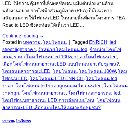
LED ให้ความคุ้มค่าที่เห็นผลชัดเจน แม้แต่หน่วยงานด้าน
พลังงานอย่าง การไฟฟ้าส่วนภูมิภาค (PEA) ก็มีแนวทาง
สนับสนุนการใช้ไฟถนน LED ในหลายพื้นที่ผ่านโครงการ PEA
Road to LED ซึ่งสะท้อนให้เห็นว่า LED…
Continue reading
→
Posted in
บทความ
,
โคมไฟถนน
|
Tagged
ENRICH
,
led
street light ราคา
,
จำหน่าย โคมไฟถนน led
,
จำหน่ายโคมไฟ
ถนน
,
ราคา โคม ไฟ ถนน led 100w
,
ราคาโคมไฟถนน led
,
เลือกโคมไฟถนนสาธารณะLED แบบไหนเหมาะกับชุมชน?
,
โคมถนนสาธารณะLED
,
โคมไฟถนน
,
โคมไฟถนน 100W
,
โคม
ไฟถนน LED
,
โคมไฟถนน LED ENRICH
,
โคมไฟถนน led
ราคา
,
โคมไฟถนน led ราคาถูกหลอด ไฟ ถนน led
,
โคมไฟถนน
ราคาถูก
,
โคมไฟถนนสาธารณะ
,
โคมไฟถนนสาธารณะ led
,
โคมไฟถนนสาธารณะ LED ควรเลือกแบบไหน
,
โคมไฟถนน
สาธารณะLED เลือกแบบไหนให้เหมาะกับชุมชน?
บทความ
,
โคมไฟถนน