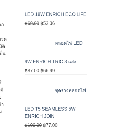
LED 18W ENRICH ECO LIFE
Original
Current
฿
68.00
฿
52.36
ลก
price
price
was:
is:
เกรด
หลอดไฟ LED
฿68.00.
฿52.36.
ัติ
ป็น
9W ENRICH TRIO 3 แสง
Original
Current
฿
87.00
฿
66.99
price
price
ี
was:
is:
มี
ชุดรางหลอดไฟ
฿87.00.
฿66.99.
ย
่า
LED T5 SEAMLESS 5W
ม
ENRICH JOIN
Original
Current
฿
100.00
฿
77.00