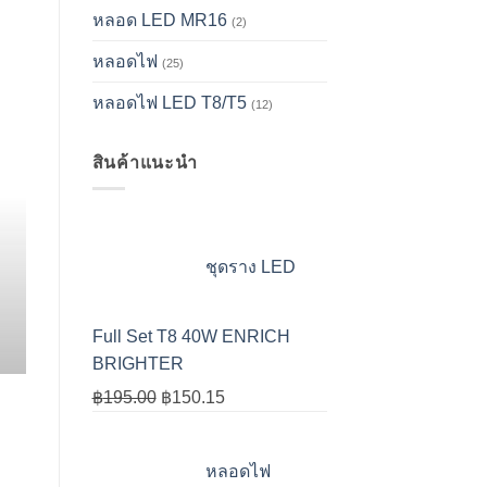
หลอด LED MR16
(2)
หลอดไฟ
(25)
บทความ
หลอดไฟ LED T8/T5
(12)
วิธีเลือกซื้อหลอดไฟ LED ใ
ปลอดภั
สินค้าแนะนำ
หลอดไฟ LED (Light Emitting Diode) คือหลอดไฟท
โดยตรงผ่านสารกึ่งตัวนำ ให้ประสิทธิภาพประหยัด
ได้ถึง 75-80% เมื่อเทียบกับหลอดไฟระบบเดิม ก
ชุดราง LED
พิจารณา 3 เรื่องหลักคู่กัน คือ
CONTINUE READ
Full Set T8 40W ENRICH
BRIGHTER
Original
Current
฿
195.00
฿
150.15
price
price
was:
is:
หลอดไฟ
฿195.00.
฿150.15.