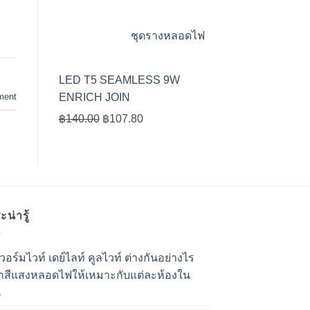
price
price
was:
is:
ชุดรางหลอดไฟ
฿100.00.
฿77.00.
LED T5 SEAMLESS 9W
ment
ENRICH JOIN
Original
Current
฿
140.00
฿
107.80
price
price
was:
is:
฿140.00.
฿107.80.
น่ารู้
อร์มไวท์ เดย์ไลท์ คูลไวท์ ต่างกันอย่างไร
อกสีแสงหลอดไฟให้เหมาะกับแต่ละห้องใน
น