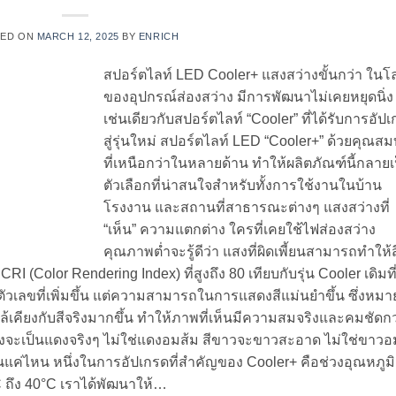
TED ON
MARCH 12, 2025
BY
ENRICH
สปอร์ตไลท์ LED Cooler+ แสงสว่างขั้นกว่า ในโ
ของอุปกรณ์ส่องสว่าง มีการพัฒนาไม่เคยหยุดนิ่ง
เช่นเดียวกับสปอร์ตไลท์ “Cooler” ที่ได้รับการอัป
สู่รุ่นใหม่ สปอร์ตไลท์ LED “Cooler+” ด้วยคุณสมบ
ที่เหนือกว่าในหลายด้าน ทำให้ผลิตภัณฑ์นี้กลายเ
ตัวเลือกที่น่าสนใจสำหรับทั้งการใช้งานในบ้าน
โรงงาน และสถานที่สาธารณะต่างๆ แสงสว่างที่
“เห็น” ความแตกต่าง ใครที่เคยใช้ไฟส่องสว่าง
คุณภาพต่ำจะรู้ดีว่า แสงที่ผิดเพี้ยนสามารถทำให้ส
I (Color Rendering Index) ที่สูงถึง 80 เทียบกับรุ่น Cooler เดิมที่
งตัวเลขที่เพิ่มขึ้น แต่ความสามารถในการแสดงสีแม่นยำขึ้น ซึ่งหมา
้เคียงกับสีจริงมากขึ้น ทำให้ภาพที่เห็นมีความสมจริงและคมชัดกว
สีแดงจะเป็นแดงจริงๆ ไม่ใช่แดงอมส้ม สีขาวจะขาวสะอาด ไม่ใช่ขาวอ
ค่ไหน หนึ่งในการอัปเกรดที่สำคัญของ Cooler+ คือช่วงอุณหภูมิ
 ถึง 40°C เราได้พัฒนาให้…