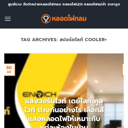
Skip
ศูนย์รวม จัดจำหน่ายหลอดไฟกลม หลอดไฟLED หลอดไฟแม่ค้า ราคาถูก
to
content
TAG ARCHIVES:
สปอร์ตไลท์ COOLER+
30
Jul
J
บทความ
แสงวอร์มไวท์ เดย์ไลท์ คูล
ไวท์ ต่างกันอย่างไร เลือกสี
แสงหลอดไฟให้เหมาะกับ
แต่ละห้องในบ้าน