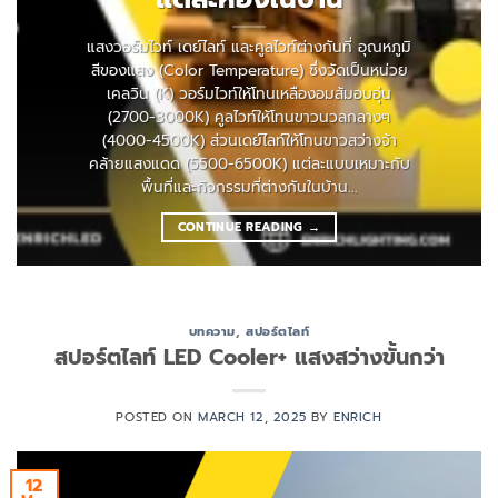
แสงวอร์มไวท์ เดย์ไลท์ และคูลไวท์ต่างกันที่ อุณหภูมิ
สีของแสง (Color Temperature) ซึ่งวัดเป็นหน่วย
เคลวิน (K) วอร์มไวท์ให้โทนเหลืองอมส้มอบอุ่น
(2700-3000K) คูลไวท์ให้โทนขาวนวลกลางๆ
(4000-4500K) ส่วนเดย์ไลท์ให้โทนขาวสว่างจ้า
คล้ายแสงแดด (5500-6500K) แต่ละแบบเหมาะกับ
พื้นที่และกิจกรรมที่ต่างกันในบ้าน...
CONTINUE READING
→
บทความ
,
สปอร์ตไลท์
สปอร์ตไลท์ LED Cooler+ แสงสว่างขั้นกว่า
POSTED ON
MARCH 12, 2025
BY
ENRICH
12