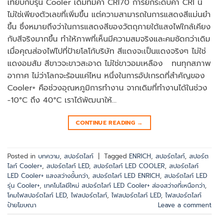
เทียบกับรุ่น Cooler เดิมที่มีค่า CRI70 การยกระดับค่า CRI นี้
ไม่ใช่เพียงตัวเลขที่เพิ่มขึ้น แต่ความสามารถในการแสดงสีแม่นยำ
ขึ้น ซึ่งหมายถึงว่าในการแสดงสีของวัตถุภายใต้แสงไฟใกล้เคียง
กับสีจริงมากขึ้น ทำให้ภาพที่เห็นมีความสมจริงและคมชัดกว่าเดิม
เมื่อคุณส่องไฟไปที่ป้ายโลโก้บริษัท สีแดงจะเป็นแดงจริงๆ ไม่ใช่
แดงอมส้ม สีขาวจะขาวสะอาด ไม่ใช่ขาวอมเหลือง ทนทุกสภาพ
อากาศ ไม่ว่าโลกจะร้อนแค่ไหน หนึ่งในการอัปเกรดที่สำคัญของ
Cooler+ คือช่วงอุณหภูมิการทำงาน จากเดิมที่ทำงานได้ในช่วง
-10°C ถึง 40°C เราได้พัฒนาให้…
CONTINUE READING
→
Posted in
บทความ
,
สปอร์ตไลท์
|
Tagged
ENRICH
,
สปอร์ตไลท์
,
สปอร์ต
ไลท์ Cooler+
,
สปอร์ตไลท์ LED
,
สปอร์ตไลท์ LED COOLER
,
สปอร์ตไลท์
LED Cooler+ แสงสว่างขั้นกว่า
,
สปอร์ตไลท์ LED ENRICH
,
สปอร์ตไลท์ LED
รุ่น Cooler+
,
เทคโนโลยีใหม่ สปอร์ตไลท์ LED Cooler+ ส่องสว่างที่เหนือกว่า
,
โคมไฟสปอร์ตไลท์ LED
,
ไฟสปอร์ตไลท์
,
ไฟสปอร์ตไลท์ LED
,
ไฟสปอร์ตไลท์
ป้ายโฆษณา
Leave a comment