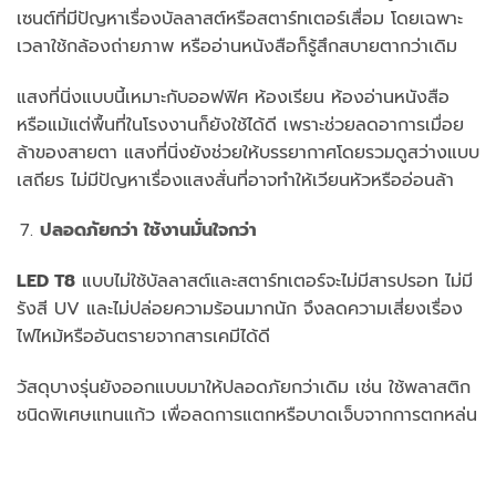
เซนต์ที่มีปัญหาเรื่องบัลลาสต์หรือสตาร์ทเตอร์เสื่อม โดยเฉพาะ
เวลาใช้กล้องถ่ายภาพ หรืออ่านหนังสือก็รู้สึกสบายตากว่าเดิม
แสงที่นิ่งแบบนี้เหมาะกับออฟฟิศ ห้องเรียน ห้องอ่านหนังสือ
หรือแม้แต่พื้นที่ในโรงงานก็ยังใช้ได้ดี เพราะช่วยลดอาการเมื่อย
ล้าของสายตา แสงที่นิ่งยังช่วยให้บรรยากาศโดยรวมดูสว่างแบบ
เสถียร ไม่มีปัญหาเรื่องแสงสั่นที่อาจทำให้เวียนหัวหรืออ่อนล้า
ปลอดภัยกว่า ใช้งานมั่นใจกว่า
LED T8
แบบไม่ใช้บัลลาสต์และสตาร์ทเตอร์จะไม่มีสารปรอท ไม่มี
รังสี UV และไม่ปล่อยความร้อนมากนัก จึงลดความเสี่ยงเรื่อง
ไฟไหม้หรืออันตรายจากสารเคมีได้ดี
วัสดุบางรุ่นยังออกแบบมาให้ปลอดภัยกว่าเดิม เช่น ใช้พลาสติก
ชนิดพิเศษแทนแก้ว เพื่อลดการแตกหรือบาดเจ็บจากการตกหล่น