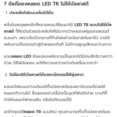
7 ข้อดีของหลอด
LED T8 ไม่ใช้บัลลาสต์
ประหยัดไฟแบบเห็นได้ชัด
หนึ่งในเหตุผลหลักที่หลายคนเปลี่ยนมาใช้
LED T8 แบบไม่ใช้บัล
ลาสต์
ก็คือมันช่วยประหยัดไฟได้มากกว่าหลอดฟลูออเรสเซนต์
แบบเก่า เพราะตัดตัวกลางที่กินไฟอย่างบัลลาสต์ออกไป การใช้
พลังงานจึงตรงเข้าสู่ตัวหลอดทันที ไม่มีการสูญเสียระหว่างทาง
แถม
หลอด
LED
ยังแปลงพลังงานเป็นแสงได้มีประสิทธิภาพกว่า
ด้วย ใช้ไฟน้อยลง แต่ให้ความสว่างเท่าเดิมหรือมากกว่า
ไม่ต้องใช้บัลลาสต์กับสตาร์ทเตอร์ให้ยุ่งยาก
หลอดไฟแบบเก่าจะต้องมีทั้งบัลลาสต์และสตาร์ทเตอร์ช่วยให้
หลอดทำงานได้ ซึ่งสองอย่างนี้มักเป็นจุดที่พังได้ง่าย บางทีก็
ทำให้หลอดไฟกระพริบ หรือไม่ติดเลยก็มี
แต่ถ้าคุณใช้
หลอด
T8
แบบใหม่ คุณสามารถทิ้งทั้งบัลลาสต์และ