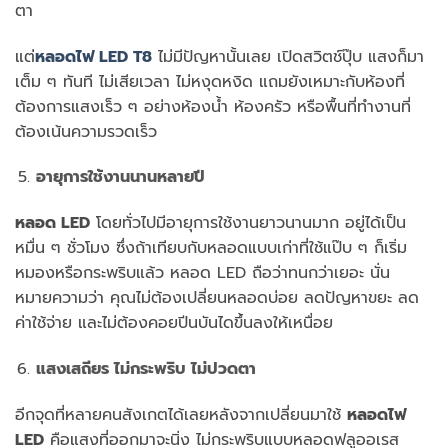
ตา
แต่
หลอดไฟ
LED T8
ไม่มีปัญหานั้นเลย เปิดสวิตช์ปุ๊บ แสงก็มา
เต็ม ๆ ทันที ไม่เสียเวลา ไม่หงุดหงิด แถมยังเหมาะกับห้องที่
ต้องการแสงเร็ว ๆ อย่างห้องน้ำ ห้องครัว หรือพื้นที่ทำงานที่
ต้องเน้นความรวดเร็ว
อายุการใช้งานนานหลายปี
หลอด
LED
โดยทั่วไปมีอายุการใช้งานยาวนานมาก อยู่ได้เป็น
หมื่น ๆ ชั่วโมง ซึ่งถ้าเทียบกับหลอดแบบเก่าที่ใช้แป๊บ ๆ ก็เริ่ม
หมองหรือกระพริบแล้ว หลอด LED ถือว่าทนกว่าเยอะ นั่น
หมายความว่า คุณไม่ต้องเปลี่ยนหลอดบ่อย ลดปัญหาขยะ ลด
ค่าใช้จ่าย และไม่ต้องคอยปีนบันไดขึ้นลงให้เหนื่อย
แสงเสถียร ไม่กระพริบ ไม่ปวดตา
อีกจุดที่หลายคนสังเกตได้เลยหลังจากเปลี่ยนมาใช้
หลอดไฟ
LED
คือแสงที่ออกมาจะนิ่ง ไม่กระพริบแบบหลอดฟลูออเรส