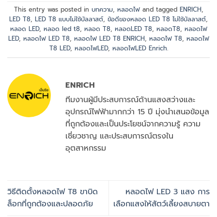
This entry was posted in
บทความ
,
หลอดไฟ
and tagged
ENRICH
,
LED T8
,
LED T8 แบบไม่ใช้บัลลาสต์
,
ข้อดีของหลอด LED T8 ไม่ใช้บัลลาสต์
,
หลอด LED
,
หลอด led t8
,
หลอด T8
,
หลอดLED T8
,
หลอดT8
,
หลอดไฟ
LED
,
หลอดไฟ LED T8
,
หลอดไฟ LED T8 ENRICH
,
หลอดไฟ T8
,
หลอดไฟ
T8 LED
,
หลอดไฟLED
,
หลอดไฟLED Enrich
.
ENRICH
ทีมงานผู้มีประสบการณ์ด้านแสงสว่างและ
อุปกรณ์ไฟฟ้ามากกว่า 15 ปี มุ่งนำเสนอข้อมูล
ที่ถูกต้องและเป็นประโยชน์จากความรู้ ความ
เชี่ยวชาญ และประสบการณ์ตรงใน
อุตสาหกรรม
วิธีติดตั้งหลอดไฟ T8 ขาบิด
หลอดไฟ LED 3 แสง การ
ล็อกที่ถูกต้องและปลอดภัย
เลือกแสงให้สัตว์เลี้ยงสบายตา