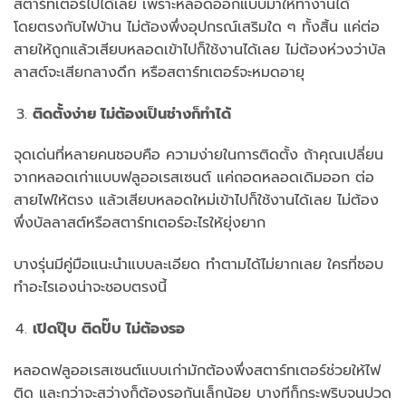
สตาร์ทเตอร์ไปได้เลย เพราะหลอดออกแบบมาให้ทำงานได้
โดยตรงกับไฟบ้าน ไม่ต้องพึ่งอุปกรณ์เสริมใด ๆ ทั้งสิ้น แค่ต่อ
สายให้ถูกแล้วเสียบหลอดเข้าไปก็ใช้งานได้เลย ไม่ต้องห่วงว่าบัล
ลาสต์จะเสียกลางดึก หรือสตาร์ทเตอร์จะหมดอายุ
ติดตั้งง่าย ไม่ต้องเป็นช่างก็ทำได้
จุดเด่นที่หลายคนชอบคือ ความง่ายในการติดตั้ง ถ้าคุณเปลี่ยน
จากหลอดเก่าแบบฟลูออเรสเซนต์ แค่ถอดหลอดเดิมออก ต่อ
สายไฟให้ตรง แล้วเสียบหลอดใหม่เข้าไปก็ใช้งานได้เลย ไม่ต้อง
พึ่งบัลลาสต์หรือสตาร์ทเตอร์อะไรให้ยุ่งยาก
บางรุ่นมีคู่มือแนะนำแบบละเอียด ทำตามได้ไม่ยากเลย ใครที่ชอบ
ทำอะไรเองน่าจะชอบตรงนี้
เปิดปุ๊บ ติดปั๊บ ไม่ต้องรอ
หลอดฟลูออเรสเซนต์แบบเก่ามักต้องพึ่งสตาร์ทเตอร์ช่วยให้ไฟ
ติด และกว่าจะสว่างก็ต้องรอกันเล็กน้อย บางทีก็กระพริบจนปวด