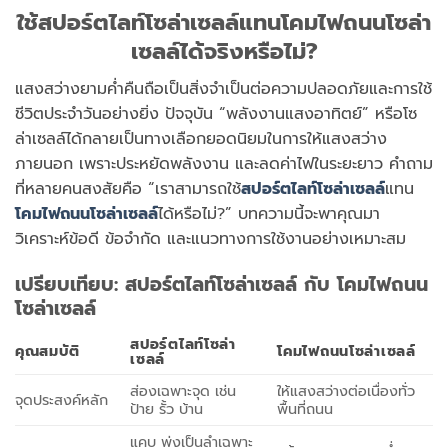
ใช้สปอร์ตไลท์โซล่าเซลล์แทนโคมไฟถนนโซล่า
เซลล์ได้จริงหรือไม่?
แสงสว่างยามค่ำคืนถือเป็นสิ่งจำเป็นต่อความปลอดภัยและการใช้
ชีวิตประจำวันอย่างยิ่ง ปัจจุบัน “พลังงานแสงอาทิตย์” หรือโซ
ล่าเซลล์ได้กลายเป็นทางเลือกยอดนิยมในการให้แสงสว่าง
ภายนอก เพราะประหยัดพลังงาน และลดค่าไฟในระยะยาว คำถาม
ที่หลายคนสงสัยคือ “เราสามารถใช้
สปอร์ตไลท์โซล่าเซลล์
แทน
โคมไฟถนนโซล่าเซลล์
ได้หรือไม่?” บทความนี้จะพาคุณมา
วิเคราะห์ข้อดี ข้อจำกัด และแนวทางการใช้งานอย่างเหมาะสม
เปรียบเทียบ: สปอร์ตไลท์โซล่าเซลล์ กับ โคมไฟถนน
โซล่าเซลล์
สปอร์ตไลท์โซล่า
คุณสมบัติ
โคมไฟถนนโซล่าเซลล์
เซลล์
ส่องเฉพาะจุด เช่น
ให้แสงสว่างต่อเนื่องทั่ว
จุดประสงค์หลัก
ป้าย รั้ว บ้าน
พื้นที่ถนน
แคบ พุ่งเป็นลำเฉพาะ