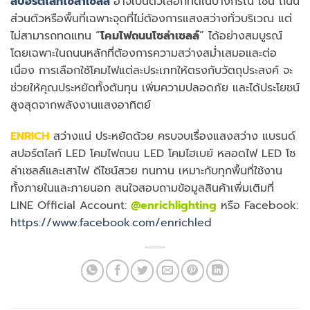
สปอร์ตไลท์โซล่าเซลล์
อาจเป็นตัวเลือกที่ดีในบางกรณี เช่น ถนน
ส่วนตัวหรือพื้นที่เฉพาะจุดที่ไม่ต้องการแสงสว่างทั่วบริเวณ แต่
ไม่สามารถทดแทน “
โคมไฟถนนโซล่าเซลล์
” ได้อย่างสมบูรณ์
โดยเฉพาะในถนนหลักที่ต้องการความสว่างสม่ำเสมอและต่อ
เนื่อง การเลือกใช้โคมไฟแต่ละประเภทให้ตรงกับวัตถุประสงค์ จะ
ช่วยให้คุณประหยัดทั้งต้นทุน เพิ่มความปลอดภัย และได้ประโยชน์
สูงสุดจากพลังงานแสงอาทิตย์
ENRICH
สว่างแน่ ประหยัดด้วย ครบจบเรื่องแสงสว่าง แบรนด์
สปอร์ตไลท์ LED โคมไฟถนน LED โคมไฮเบย์ หลอดไฟ LED โซ
ล่าเซลล์และเสาไฟ ดีไซน์สวย ทนทาน เหมาะกับทุกพื้นที่ใช้งาน
ทั้งภายในและภายนอก สนใจสอบถามข้อมูลสินค้าเพิ่มเติมที่
LINE Official Account:
@enrichlighting
หรือ Facebook:
https://www.facebook.com/enrichled