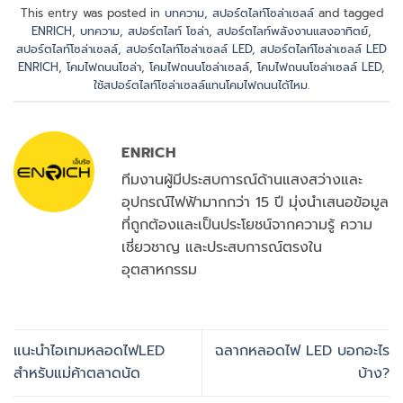
This entry was posted in
บทความ
,
สปอร์ตไลท์โซล่าเซลล์
and tagged
ENRICH
,
บทความ
,
สปอร์ตไลท์ โซล่า
,
สปอร์ตไลท์พลังงานแสงอาทิตย์
,
สปอร์ตไลท์โซล่าเซลล์
,
สปอร์ตไลท์โซล่าเซลล์ LED
,
สปอร์ตไลท์โซล่าเซลล์ LED
ENRICH
,
โคมไฟถนนโซล่า
,
โคมไฟถนนโซล่าเซลล์
,
โคมไฟถนนโซล่าเซลล์ LED
,
ใช้สปอร์ตไลท์โซล่าเซลล์แทนโคมไฟถนนได้ไหม
.
ENRICH
ทีมงานผู้มีประสบการณ์ด้านแสงสว่างและ
อุปกรณ์ไฟฟ้ามากกว่า 15 ปี มุ่งนำเสนอข้อมูล
ที่ถูกต้องและเป็นประโยชน์จากความรู้ ความ
เชี่ยวชาญ และประสบการณ์ตรงใน
อุตสาหกรรม
แนะนำไอเทมหลอดไฟLED
ฉลากหลอดไฟ LED บอกอะไร
สำหรับแม่ค้าตลาดนัด
บ้าง?