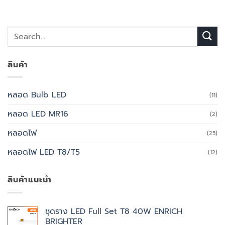
สินค้า
หลอด Bulb LED
(11)
หลอด LED MR16
(2)
หลอดไฟ
(25)
หลอดไฟ LED T8/T5
(12)
สินค้าแนะนำ
ชุดราง LED Full Set T8 40W ENRICH
BRIGHTER