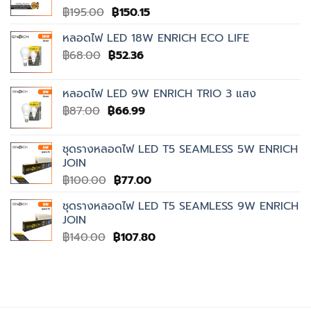
Original
Current
฿
195.00
฿
150.15
price
price
หลอดไฟ LED 18W ENRICH ECO LIFE
was:
is:
Original
Current
฿
68.00
฿
฿195.00.
52.36
฿150.15.
price
price
was:
is:
หลอดไฟ LED 9W ENRICH TRIO 3 แสง
฿68.00.
฿52.36.
Original
Current
฿
87.00
฿
66.99
price
price
was:
is:
ชุดรางหลอดไฟ LED T5 SEAMLESS 5W ENRICH
฿87.00.
฿66.99.
JOIN
Original
Current
฿
100.00
฿
77.00
price
price
ชุดรางหลอดไฟ LED T5 SEAMLESS 9W ENRICH
was:
is:
JOIN
฿100.00.
฿77.00.
Original
Current
฿
140.00
฿
107.80
price
price
was:
is:
฿140.00.
฿107.80.