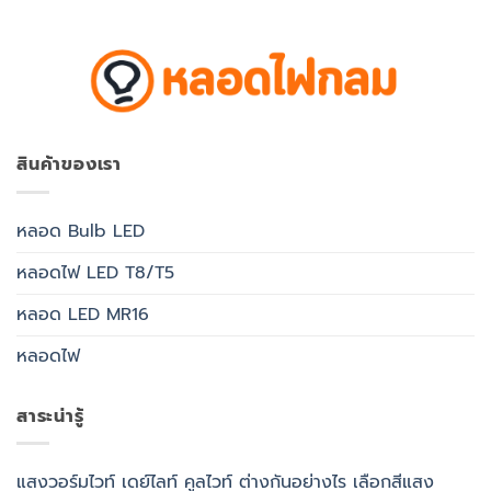
สินค้าของเรา
หลอด Bulb LED
หลอดไฟ LED T8/T5
หลอด LED MR16
หลอดไฟ
สาระน่ารู้
แสงวอร์มไวท์ เดย์ไลท์ คูลไวท์ ต่างกันอย่างไร เลือกสีแสง