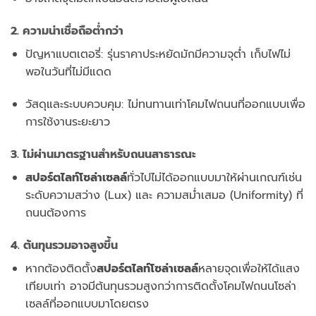
2. ความน่าเชื่อถือต่ำกว่า
ปัญหาแบตเตอรี่: รุ่นราคาประหยัดมักมีความจุต่ำ เก็บไฟไม่
พอในวันที่ไม่มีแดด
วัสดุและระบบควบคุม: ไม่ทนทานเท่าโคมไฟถนนที่ออกแบบเพื่อ
การใช้งานระยะยาว
3. ไม่ผ่านมาตรฐานสำหรับถนนสาธารณะ
สปอร์ตไลท์โซล่าเซลล์
ทั่วไปไม่ได้ออกแบบมาให้ผ่านเกณฑ์เช่น
ระดับความสว่าง (Lux) และ ความสม่ำเสมอ (Uniformity) ที่
ถนนต้องการ
4. ต้นทุนรวมอาจสูงขึ้น
หากต้องติดตั้ง
สปอร์ตไลท์โซล่าเซลล์
หลายจุดเพื่อให้ได้แสง
เทียบเท่า อาจมีต้นทุนรวมสูงกว่าการติดตั้งโคมไฟถนนโซล่า
เซลล์ที่ออกแบบมาโดยตรง