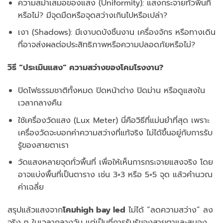
ความสม่ำเสมอของแสง (Uniformity): แสงกระจายทั่วพื้นที่
หรือไม่? มีจุดมืดหรือจุดสว่างเกินไปหรือเปล่า?
เงา (Shadows): มีเงาบดบังชิ้นงาน เครื่องจักร หรือทางเดิน
ที่อาจส่งผลต่อประสิทธิภาพหรือความปลอดภัยหรือไม่?
วิธี “ประเมินแสง” ความสว่างของโคมโรงงาน?
ปิดไฟธรรมชาติทั้งหมด ปิดหน้าต่าง ปิดม่าน หรือดูแสงใน
เวลากลางคืน
ใช้เครื่องวัดแสง (Lux Meter) นี่คือวิธีที่แม่นยำที่สุด เพราะ
เครื่องวัดจะบอกค่าความสว่างที่แท้จริง ไม่ได้ขึ้นอยู่กับการรับ
รู้ของสายตาเรา
วัดแสงหลายจุดทั่วพื้นที่ เพื่อให้เห็นการกระจายแสงจริง โดย
อาจแบ่งพื้นที่เป็นตาราง เช่น 3×3 หรือ 5×5 จุด แล้วคำนวณ
ค่าเฉลี่ย
สรุปแล้วแสงจาก
โคมhigh bay led
ไม่ได้ “ลดความสว่าง” ลง
จริง ๆ ในเวลากลางวัน แต่เป็นที่การรับรู้ของสายตาและสมอง