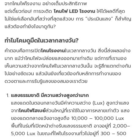
จากโคมไฟโรงงาน อย่างเต็มประสิทธิภาพ
แต่เดี๋ยวก่อน! การจะติด
โคมไฟ LED โรงงาน
ให้ได้ผลดีที่สุด
ไม่ใช่แค่เลือกอันที่สว่างที่สุดแล้วจบ การ “ประเมินแสง” ก็สำคัญ
แล้วต้องทำยังไงมาดูกัน?
ทำไมโคมดูมืดในเวลากลางวัน?
คำตอบคือการเปิด
โคมโรงงาน
ในเวลากลางวัน สิ่งนี้ส่งผลอย่าง
มาก แม้ว่าโคมไฟจะปล่อยแสงออกมาเท่าเดิม แต่การที่เรามอง
เห็นความสว่างจากโคมไฟในเวลากลางวันนั้น จะรู้สึกแตกต่างกัน
ไปอย่างชัดเจน แล้วมันยังเกี่ยวข้องกับหลักการทำงานของ
ดวงตาและการรับรู้แสงของสมองเราด้วย
แสงธรรมชาติ มีความสว่างสูงกว่ามาก
แสงแดดในตอนกลางวันมีค่าความสว่าง (Lux) สูงกว่าแสง
จาก
โคมไฟไฮเบย์
ส่วนใหญ่ที่เราใช้ในอาคารหลายเท่าตัว แสง
ของแดดกลางแจ้งอาจสูงถึง 10,000 – 100,000 Lux
พื้นที่ในร่มที่เปิดหน้าต่างรับแสงธรรมชาติ อาจอยู่ที่ 2,000–
5,000 Lux ในขณะที่ไฟในโรงงานทั่วไปอยู่ที่ 300 – 500