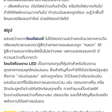
อาจส่งผลเสียต่อสายตาของพนักงานได้
– เสียพลังงาน: เปิดไฟสว่างเกินจำเป็น หรือติดไฟมากเกินไป
ทำให้ใช้พลังงานมากเกินไป ถ้าประเมินแสงถูกต้อง จะรู้ว่าพื้นที่
ไหนควรใช้แสงเท่าไหร่ ช่วยให้ลดค่าไฟได้
สรุป
แสงสว่างจาก
โคมไฮเบย์
ไม่ได้ลดความสว่างลงในเวลากลางวัน
เพียงแค่เวลามองเรารู้สึกว่าสายตาและสมองถูก “หลอก” ให้
รู้สึกว่าแสงจากโคมไฟนั้นไม่สว่างพอ เพราะแสงธรรมชาติ มี
ความสว่างที่มากกว่า
โคมไฟโรงงาน LED
เป็นการลงทุนที่คุ้มค่าสำหรับโรงงาน
อุตสาหกรรมยุคใหม่แน่นอน สิ่งสำคัญที่จะทำให้ได้ประโยชน์สูงสุด
คือการ “ประเมินแสง” อย่างถูกต้อง จำไว้เลยว่าต้องประเมิน
แสงในเวลาที่ไม่มีแสงภายนอกรบกวน เช่น ตอนกลางคืน หรือ
ปิดประตูหน้าต่างให้สนิทก่อนทุกครั้ง การทำแบบนี้จะช่วยให้
โรงงานมีแสงสว่างที่เหมาะสม ปลอดภัย และที่สำคัญคือประหยัด
พลังงานได้อย่างแน่นอน