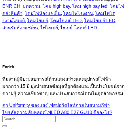
ENRICH
,
บทความ
,
โคม high bay
,
โคม high bay led
,
โคมไฟ
คลังสินค้า
,
โคมไฟห้องแช่เย็น
,
โคมไฟโรงงาน
,
โคมไฟโร
งงานไฮเบย์
,
โคมไฮเบย์
,
โคมไฮเบย์ LED
,
โคมไฮเบย์ LED
สำหรับห้องแช่เย็น
,
ไฟไฮเบย์
,
ไฮเบย์
,
ไฮเบย์ LED
.
Enrich
ทีมงานผู้มีประสบการณ์ด้านแสงสว่างและอุปกรณ์ไฟฟ้า
มากกว่า 15 ปี มุ่งนำเสนอข้อมูลที่ถูกต้องและเป็นประโยชน์จาก
ความรู้ ความเชี่ยวชาญ และประสบการณ์ตรงในอุตสาหกรรม
ค่า Uniformity ของแสงไฟสปอร์ตไลท์ภายในสนามกีฬา
ไขรหัสความลับหลอดไฟLED A80 E27 GU10 คืออะไร?