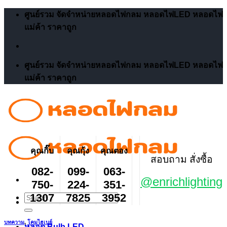
Skip
ศูนย์รวม จัดจำหน่ายหลอดไฟกลม หลอดไฟLED หลอดไฟ
to
แม่ค้า ราคาถูก
content
ศูนย์รวม จัดจำหน่ายหลอดไฟกลม หลอดไฟLED หลอดไฟ
แม่ค้า ราคาถูก
คุณกิ๊บ
คุณกุ้ง
คุณตอง
สอบถาม สั่งซื้อ
082-
099-
063-
@enrichlighting
750-
224-
351-
1307
7825
3952
Search
for:
บทความ
,
โคมไฮเบย์
หลอด Bulb LED