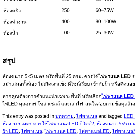
250
60–75W
ห้องครัว
400
80–100W
ห้องทำงาน
100
25–30W
ห้องน้ำ
สรุป
ห้องขนาด 5×5 เมตร หรือพื้นที่ 25 ตรม. ควรใช้
ไฟพาแนล LED
ร
สม่ำเสมอทั้งห้อง ไม่เกิดเงาแข็ง ดีไซน์เรียบ เข้ากับฝ้า หรือต
หากคุณต้องการคำแนะนำเฉพาะพื้นที่ หรือเลือก
ไฟพาแนล LED
ไฟLED คุณภาพ โซล่าเซลล์ และเสาไฟ สนใจสอบถามข้อมูลสินค้าเพิ
This entry was posted in
บทความ
,
ไฟพาแนล
and tagged
LED 
ห้อง 5x5 เมตร ควรใช้ไฟพาแนลLED กี่วัตต์?
,
ห้องขนาด 5×5 เม
ฝ้า LED
,
ไฟพาแนล
,
ไฟพาแนล LED
,
ไฟพาแนลLED
,
ไฟพาแนลกี่