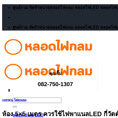
Skip
ศูนย์รวม จัดจำหน่ายหลอดไฟกลม หลอดไฟLED หลอดไฟแม
to
content
ศูนย์รวม จัดจำหน่ายหลอดไฟกลม หลอดไฟLED หลอดไฟแม
คุณกิ๊บ
082-750-1307
Search
บทความ
,
ไฟพาแนล
for:
ห้อง 5×5 เมตร ควรใช้ไฟพาแนลLED กี่วัตต
หลอด Bulb LED