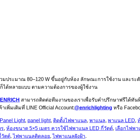
วมประมาณ 80–120 W ขึ้นอยู่กับห้อง ลักษณะการใช้งาน และระดับ
ิดลอยก็ได้หลายแบบ ตามความต้องการของผู้ใช้งาน
 ENRICH
สามารถติดต่อทีมงานของเราเพื่อรับคำปรึกษาฟรีได้ทันท
่มเติมที่ LINE Official Account:
@enrichlighting
หรือ Faceb
Panel Light
,
panel light
,
ติดตั้งไฟพาแนล
,
พาแนล
,
พาแนล LED
,
ห
ตร
,
ห้องขนาด 5×5 เมตร ควรใช้ไฟพาแนล LED กี่วัตต์
,
เลือกไฟพา
วัตต์
,
ไฟพาแนลติดลอย
,
ไฟพาแนลฝังฝ้า
.