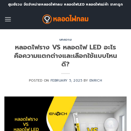
Skip
ศูนย์รวม จัดจำหน่ายหลอดไฟกลม หลอดไฟLED หลอดไฟแม่ค้า ราคาถูก
to
content
บทความ
หลอดไฟราง VS หลอดไฟ LED อะไร
คือความแตกต่างและเลือกใช้แบบไหน
ดี?
POSTED ON
FEBRUARY 5, 2025
BY
ENRICH