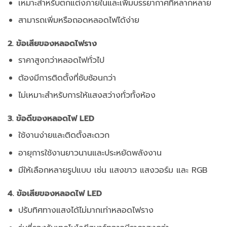
เหมาะสำหรับตกแต่งภายในและเพิ่มบรรยากาศที่หลากหลาย
สามารถเพิ่มหรือถอดหลอดไฟได้ง่าย
2. ข้อเสียของหลอดไฟราง
ราคาสูงกว่าหลอดไฟทั่วไป
ต้องมีการติดตั้งที่ซับซ้อนกว่า
ไม่เหมาะสำหรับการให้แสงสว่างทั่วทั้งห้อง
3. ข้อดีของหลอดไฟ LED
ใช้งานง่ายและติดตั้งสะดวก
อายุการใช้งานยาวนานและประหยัดพลังงาน
มีให้เลือกหลายรูปแบบ เช่น แสงขาว แสงวอร์ม และ RGB
4. ข้อเสียของหลอดไฟ LED
ปรับทิศทางแสงได้ไม่มากเท่าหลอดไฟราง