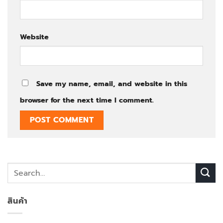
Website
Save my name, email, and website in this
browser for the next time I comment.
สินค้า