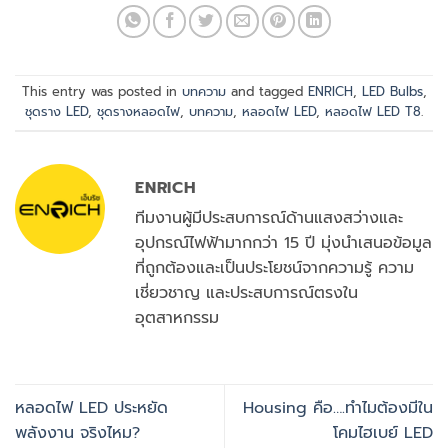
This entry was posted in
บทความ
and tagged
ENRICH
,
LED Bulbs
,
ชุดราง LED
,
ชุดรางหลอดไฟ
,
บทความ
,
หลอดไฟ LED
,
หลอดไฟ LED T8
.
ENRICH
ทีมงานผู้มีประสบการณ์ด้านแสงสว่างและ
อุปกรณ์ไฟฟ้ามากกว่า 15 ปี มุ่งนำเสนอข้อมูล
ที่ถูกต้องและเป็นประโยชน์จากความรู้ ความ
เชี่ยวชาญ และประสบการณ์ตรงใน
อุตสาหกรรม
หลอดไฟ LED ประหยัด
Housing คือ….ทำไมต้องมีใน
พลังงาน จริงไหม?
โคมไฮเบย์ LED