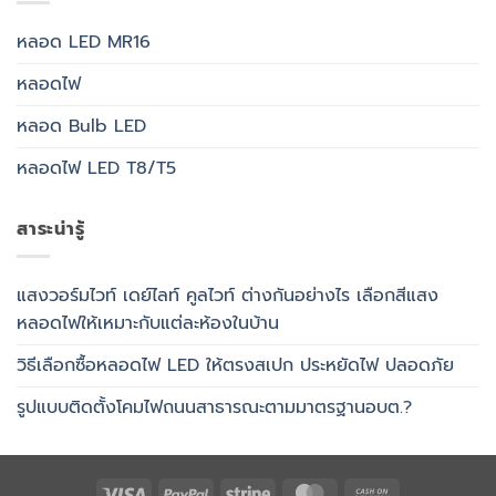
หลอด LED MR16
หลอดไฟ
หลอด Bulb LED
หลอดไฟ LED T8/T5
สาระน่ารู้
แสงวอร์มไวท์ เดย์ไลท์ คูลไวท์ ต่างกันอย่างไร เลือกสีแสง
หลอดไฟให้เหมาะกับแต่ละห้องในบ้าน
วิธีเลือกซื้อหลอดไฟ LED ให้ตรงสเปก ประหยัดไฟ ปลอดภัย
รูปแบบติดตั้งโคมไฟถนนสาธารณะตามมาตรฐานอบต.?
Visa
PayPal
Stripe
MasterCard
Cash