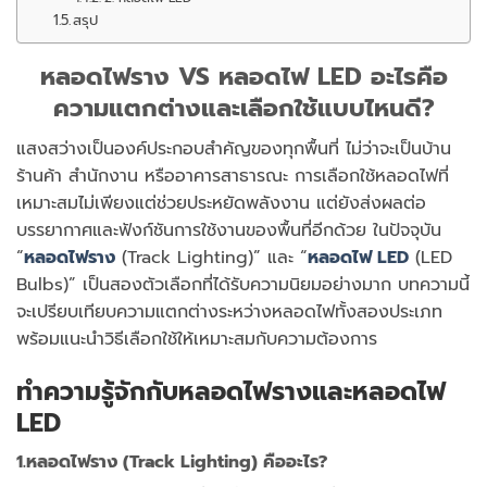
สรุป
หลอดไฟราง
VS หลอดไฟ LED อะไรคือ
ความแตกต่างและเลือกใช้แบบไหนดี?
แสงสว่างเป็นองค์ประกอบสำคัญของทุกพื้นที่ ไม่ว่าจะเป็นบ้าน
ร้านค้า สำนักงาน หรืออาคารสาธารณะ การเลือกใช้หลอดไฟที่
เหมาะสมไม่เพียงแต่ช่วยประหยัดพลังงาน แต่ยังส่งผลต่อ
บรรยากาศและฟังก์ชันการใช้งานของพื้นที่อีกด้วย ในปัจจุบัน
“
หลอดไฟราง
(Track Lighting)” และ “
หลอดไฟ LED
(LED
Bulbs)” เป็นสองตัวเลือกที่ได้รับความนิยมอย่างมาก บทความนี้
จะเปรียบเทียบความแตกต่างระหว่างหลอดไฟทั้งสองประเภท
พร้อมแนะนำวิธีเลือกใช้ให้เหมาะสมกับความต้องการ
ทำความรู้จักกับหลอดไฟรางและหลอดไฟ
LED
1.หลอดไฟราง (Track Lighting) คืออะไร?