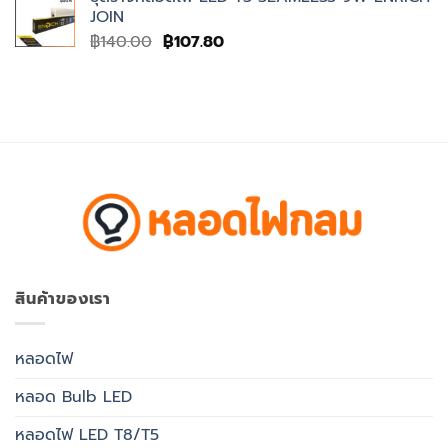
was:
is:
JOIN
฿100.00.
฿77.00.
Original
Current
฿
140.00
฿
107.80
price
price
was:
is:
฿140.00.
฿107.80.
สินค้าของเรา
หลอดไฟ
หลอด Bulb LED
หลอดไฟ LED T8/T5