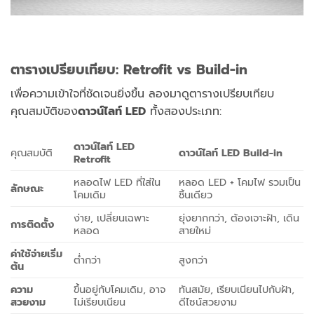
ตารางเปรียบเทียบ: Retrofit vs Build-in
เพื่อความเข้าใจที่ชัดเจนยิ่งขึ้น ลองมาดูตารางเปรียบเทียบ
คุณสมบัติของ
ดาวน์ไลท์ LED
ทั้งสองประเภท:
ดาวน์ไลท์ LED
คุณสมบัติ
ดาวน์ไลท์ LED Build-in
Retrofit
หลอดไฟ LED ที่ใส่ใน
หลอด LED + โคมไฟ รวมเป็น
ลักษณะ
โคมเดิม
ชิ้นเดียว
ง่าย, เปลี่ยนเฉพาะ
ยุ่งยากกว่า, ต้องเจาะฝ้า, เดิน
การติดตั้ง
หลอด
สายใหม่
ค่าใช้จ่ายเริ่ม
ต่ำกว่า
สูงกว่า
ต้น
ความ
ขึ้นอยู่กับโคมเดิม, อาจ
ทันสมัย, เรียบเนียนไปกับฝ้า,
สวยงาม
ไม่เรียบเนียน
ดีไซน์สวยงาม