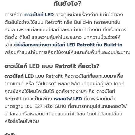
กันยังไง?
การเลือก
ดาวน์ไลท์ LED
อาจดูเหมือนเรื่องง่าย แต่เมื่อต้อง
ตัดสินใจว่าจะใช้แบบ
Retrofit
หรือ
Build-in
หลายคนกลับ
ลังเล เพราะแต่ละแบบมีข้อดีและข้อจำกัดที่ต่างกัน ทั้งเรื่องการ
ติดตั้ง ดีไซน์ และความคุ้มค่าในระยะยาว บทความนี้จะช่วยให้
เข้าใจ
วิธีเลือกระหว่างดาวน์ไลท์ LED Retrofit กับ Build-in
พร้อมคำแนะนำในการเลือกใช้งานให้เหมาะกับพื้นที่และงบประมาณ
ดาวน์ไลท์ LED แบบ Retrofit คืออะไร?
ดาวน์ไลท์ LED
แบบ Retrofit
คือดาวน์ไลท์ที่ออกแบบมาเพื่อ
“ทดแทน”
หรือ
“อัปเกรด”
หลอดไฟเดิมที่คุณมีอยู่แล้ว โดยที่
คุณยังคงใช้โคมไฟเดิมได้ จุดสังเกตง่ายๆ คือ ดาวน์ไลท์
Retrofit มักจะเป็นเพียง
หลอดไฟ LED
ที่มาพร้อมกับขั้ว
มาตรฐาน
เช่น E27 หรือ GU10 ที่สามารถหมุนใส่แทนหลอดไฟ
ฮาโลเจนหรือหลอดตะเกียบแบบเก่าได้เลย โดยไม่ต้องเปลี่ยน
หรือรื้อโคมไฟเดิม