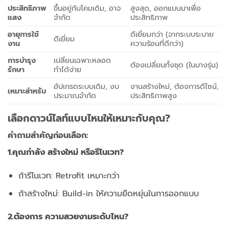
ประสิทธิภาพ
ขึ้นอยู่กับโคมเดิม, อาจ
สูงสุด, ออกแบบมาเพื่อ
แสง
จำกัด
ประสิทธิภาพ
อายุการใช้
ดีเยี่ยมกว่า (จากระบบระบาย
ดีเยี่ยม
งาน
ความร้อนที่ดีกว่า)
การบำรุง
เปลี่ยนเฉพาะหลอด
ต้องเปลี่ยนทั้งชุด (ในบางรุ่น)
รักษา
ทำได้ง่าย
อัปเกรดระบบเดิม, งบ
งานสร้างใหม่, ต้องการดีไซน์,
เหมาะสำหรับ
ประมาณจำกัด
ประสิทธิภาพสูง
เลือกดาวน์ไลท์แบบไหนให้เหมาะกับคุณ?
คำถามสำคัญก่อนเลือก:
1.คุณกำลัง สร้างใหม่ หรือรีโนเวท?
ถ้ารีโนเวท: Retrofit เหมาะกว่า
ถ้าสร้างใหม่: Build-in ให้ความยืดหยุ่นในการออกแบบ
2.ต้องการ ความสวยงามระดับไหน?