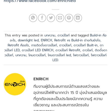
https://www.facebook.com/enrichled
This entry was posted in
บทความ
,
ดาวน์ไลท์
and tagged
Build-in คือ
อะไร
,
downlight led
,
ENRICH
,
Retrofit vs Build-in ต่างกันยังไง
,
Retrofit คืออไร
,
การติดตั้งดาวน์ไลท์
,
ดาวน์ไลท์
,
ดาวน์ไลท์ Built-in
,
ดา
วน์ไลท์ LED
,
ดาวน์ไลท์ LED ENRICH
,
ดาวน์ไลท์ Retrofit
,
ดาวไลท์
,
ติดตั้งดา
วน์ไลท์
,
บทความ
,
โคมดาวน์ไลท์
,
โคมดาวน์ไลท์ led
,
ไฟดาวน์ไลท์
,
ไฟดาวน์ไลท์
LED
.
ENRICH
ทีมงานผู้มีประสบการณ์ด้านแสงสว่างและ
อุปกรณ์ไฟฟ้ามากกว่า 15 ปี มุ่งนำเสนอข้อมูล
ที่ถูกต้องและเป็นประโยชน์จากความรู้ ความ
เชี่ยวชาญ และประสบการณ์ตรงใน