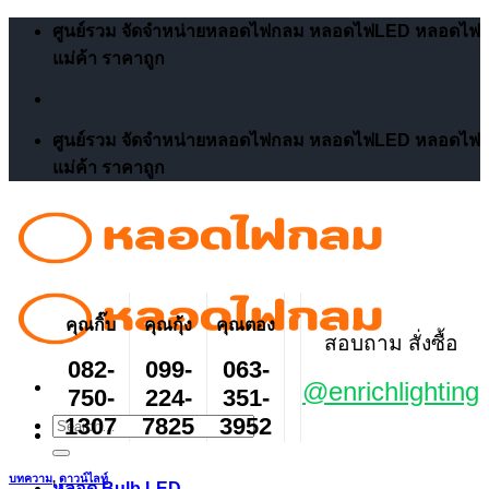
Skip
ศูนย์รวม จัดจำหน่ายหลอดไฟกลม หลอดไฟLED หลอดไฟ
to
แม่ค้า ราคาถูก
content
ศูนย์รวม จัดจำหน่ายหลอดไฟกลม หลอดไฟLED หลอดไฟ
แม่ค้า ราคาถูก
คุณกิ๊บ
คุณกุ้ง
คุณตอง
สอบถาม สั่งซื้อ
082-
099-
063-
@enrichlighting
750-
224-
351-
1307
7825
3952
Search
for:
บทความ
,
ดาวน์ไลท์
หลอด Bulb LED