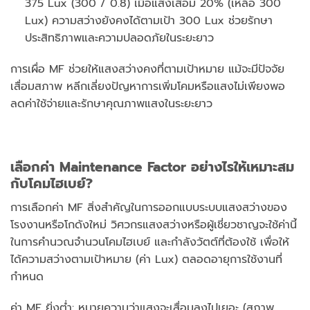
375 Lux (300 / 0.8) เมื่อแสงเสื่อม 20% (เหลือ 300
Lux) ความสว่างยังคงได้ตามเป้า 300 Lux ช่วยรักษา
ประสิทธิภาพและความปลอดภัยในระยะยาว
การเผื่อ MF ช่วยให้แสงสว่างคงที่ตามเป้าหมาย แม้จะมีปัจจัย
เสื่อมสภาพ หลีกเลี่ยงปัญหาการเพิ่มโคมหรือแสงไม่เพียงพอ
ลดค่าใช้จ่ายและรักษาคุณภาพแสงในระยะยาว
เลือกค่า Maintenance Factor อย่างไรให้เหมาะสม
กับโคมไฮเบย์?
การเลือกค่า MF สิ่งสำคัญในการออกแบบระบบแสงสว่างของ
โรงงานหรือโกดังใหม่ วิศวกรแสงสว่างหรือผู้เชี่ยวชาญจะใช้ค่านี้
ในการคำนวณจำนวนโคมไฮเบย์ และกำลังวัตต์ที่ต้องใช้ เพื่อให้
ได้ความสว่างตามเป้าหมาย (ค่า Lux) ตลอดอายุการใช้งานที่
กำหนด
ค่า MF ยิ่งต่ำ: หมายความว่าแสงจะเสื่อมลงไปเยอะ (สภาพ