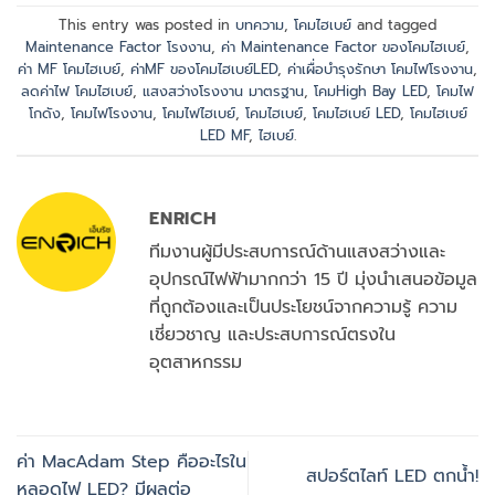
This entry was posted in
บทความ
,
โคมไฮเบย์
and tagged
Maintenance Factor โรงงาน
,
ค่า Maintenance Factor ของโคมไฮเบย์
,
ค่า MF โคมไฮเบย์
,
ค่าMF ของโคมไฮเบย์LED
,
ค่าเผื่อบำรุงรักษา โคมไฟโรงงาน
,
ลดค่าไฟ โคมไฮเบย์
,
แสงสว่างโรงงาน มาตรฐาน
,
โคมHigh Bay LED
,
โคมไฟ
โกดัง
,
โคมไฟโรงงาน
,
โคมไฟไฮเบย์
,
โคมไฮเบย์
,
โคมไฮเบย์ LED
,
โคมไฮเบย์
LED MF
,
ไฮเบย์
.
ENRICH
ทีมงานผู้มีประสบการณ์ด้านแสงสว่างและ
อุปกรณ์ไฟฟ้ามากกว่า 15 ปี มุ่งนำเสนอข้อมูล
ที่ถูกต้องและเป็นประโยชน์จากความรู้ ความ
เชี่ยวชาญ และประสบการณ์ตรงใน
อุตสาหกรรม
ค่า MacAdam Step คืออะไรใน
สปอร์ตไลท์ LED ตกน้ำ!
หลอดไฟ LED? มีผลต่อ