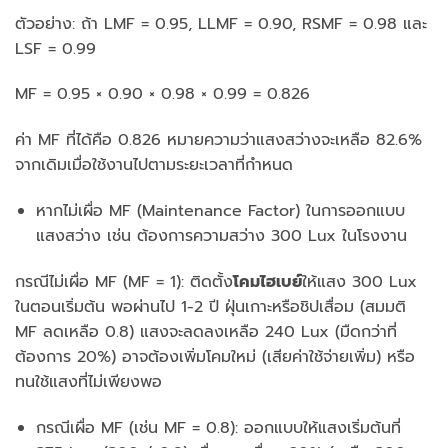
ตัวอย่าง: ถ้า LMF = 0.95, LLMF = 0.90, RSMF = 0.98 และ
LSF = 0.99
MF = 0.95 × 0.90 × 0.98 × 0.99 = 0.826
ค่า MF ที่ได้คือ 0.826 หมายความว่าแสงสว่างจะเหลือ 82.6%
จากเดิมเมื่อใช้งานไปตามระยะเวลาที่กำหนด
หากไม่เผื่อ MF (Maintenance Factor) ในการออกแบบ
แสงสว่าง เช่น ต้องการความสว่าง 300 Lux ในโรงงาน
กรณีไม่เผื่อ MF (MF = 1): ติดตั้ง
โคมไฮเบย์
ให้แสง 300 Lux
ในตอนเริ่มต้น พอผ่านไป 1-2 ปี ฝุ่นเกาะหรือชิปเสื่อม (สมมติ
MF ลดเหลือ 0.8) แสงจะลดลงเหลือ 240 Lux (มืดกว่าที่
ต้องการ 20%) อาจต้องเพิ่มโคมใหม่ (เสียค่าใช้จ่ายเพิ่ม) หรือ
ทนใช้แสงที่ไม่เพียงพอ
กรณีเผื่อ MF (เช่น MF = 0.8): ออกแบบให้แสงเริ่มต้นที่