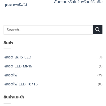
อันตรายหรือไม่? พร้อมวิธีแก้ไข
คุณภาพหรือไม่
สินค้า
หลอด Bulb LED
(11)
หลอด LED MR16
(2)
หลอดไฟ
(25)
หลอดไฟ LED T8/T5
(12)
สินค้าแนะนำ