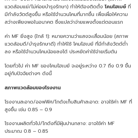
แวดล้อมแย่/ไม่ค่อยบำรุงรักษา) ทำให้ต้องติดตั้ง
โคมไฮเบย์
ที่
มีกำลังวัตต์สูงขึ้น หรือใช้จำนวนโคมที่มากขึ้น เพื่อเผื่อให้ความ
สว่างเพียงพอในอนาคต ซึ่งแปลว่าจ่ายแพงตั้งแต่ตอนแรก
ค่า MF ยิ่งสูง (ใกล้ 1): หมายความว่าแสงจะเสื่อมน้อย (สภาพ
แวดล้อมดี/บำรุงรักษาดี) ทำให้ใช้ โคมไฮเบย์ ที่มีกำลังวัตต์ต่ำ
ลง หรือใช้จำนวนโคมน้อยลงได้ ประหยัดค่าใช้จ่ายเริ่มต้น
โดยทั่วไป ค่า MF ของโคมไฮเบย์ จะอยู่ระหว่าง 0.7 ถึง 0.9 ขึ้น
อยู่กับปัจจัยต่างๆ ดังนี้
สภาพแวดล้อมของโรงงาน
โรงงานสะอาด/ออฟฟิศ/โกดังเก็บสินค้าสะอาด: อาจใช้ค่า MF ที่
สูงขึ้น เช่น 0.85 – 0.9
โรงงานผลิตทั่วไป/โกดังที่มีฝุ่นปานกลาง: อาจใช้ค่า MF
ประมาณ 0.8 – 0.85