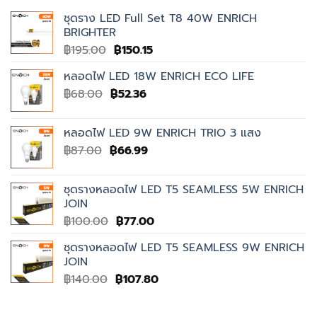
ชุดราง LED Full Set T8 40W ENRICH
BRIGHTER
Original
Current
฿
195.00
฿
150.15
price
price
หลอดไฟ LED 18W ENRICH ECO LIFE
was:
is:
Original
Current
฿
68.00
฿
฿195.00.
52.36
฿150.15.
price
price
was:
is:
หลอดไฟ LED 9W ENRICH TRIO 3 แสง
฿68.00.
฿52.36.
Original
Current
฿
87.00
฿
66.99
price
price
was:
is:
ชุดรางหลอดไฟ LED T5 SEAMLESS 5W ENRICH
฿87.00.
฿66.99.
JOIN
Original
Current
฿
100.00
฿
77.00
price
price
ชุดรางหลอดไฟ LED T5 SEAMLESS 9W ENRICH
was:
is:
JOIN
฿100.00.
฿77.00.
Original
Current
฿
140.00
฿
107.80
price
price
was:
is: